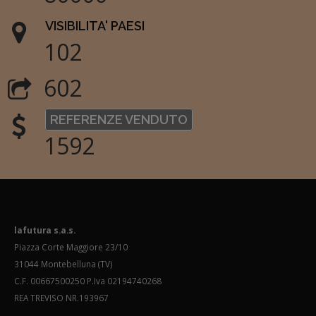
VISIBILITA' PAESI
102
602
REFERENZE VENDUTO
1592
lafutura s.a.s.
Piazza Corte Maggiore 23/10
31044 Montebelluna (TV)
C.F. 00667500250 P.Iva 02194740268
REA TREVISO NR.193967