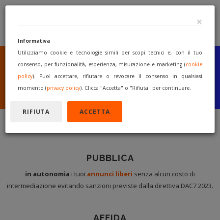
×
Informativa
Utilizziamo cookie e tecnologie simili per scopi tecnici e, con il tuo
SEI UN COSTRUTTORE
O UN RIVENDITORE?
consenso, per funzionalità, esperienza, misurazione e marketing (
cookie
PUBBLICA GRATUITAMENTE
policy
). Puoi accettare, rifiutare o revocare il consenso in qualsiasi
I TUOI MACCHINARI
momento (
privacy policy
). Clicca "Accetta" o "Rifiuta" per continuare.
INIZIA A VENDERE
RIFIUTA
ACCETTA
PUBBLICA
in autonomia
i tuoi
annunci liberi
senza alcun costo di
intermediazione evitando sanzioni previste dalla direttiva DAC7 2023.
AFFIDA