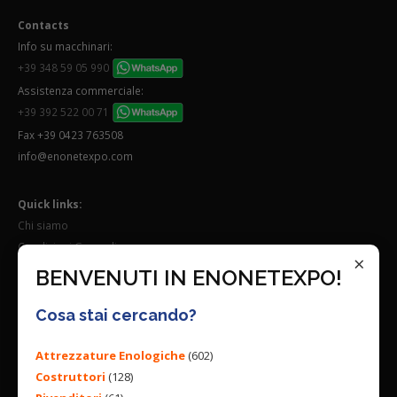
Contacts
Info su macchinari:
+39 348 59 05 990
Assistenza commerciale:
+39 392 522 00 71
Fax +39 0423 763508
info@enonetexpo.com
Quick links:
Chi siamo
Condizioni Generali
×
Lavora con noi
BENVENUTI IN ENONETEXPO!
Seguici su:
Cosa stai cercando?
Attrezzature Enologiche
(602)
Costruttori
(128)