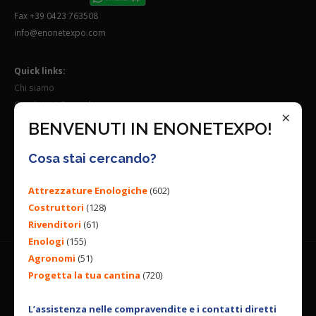
Fax +39 0423 763508
info@enonetexpo.com
Quick links:
Chi siamo
Condizioni Generali
×
Lavora con noi
BENVENUTI IN ENONETEXPO!
Seguici su:
Cosa stai cercando?
Attrezzature Enologiche
(602)
Costruttori
(128)
Rivenditori
(61)
Enologi
(155)
Agronomi
(51)
Progetta la tua cantina
(720)
© 2026 ENGINEERING BY
ALL RIGHTS RESERVED. |
PRIVACY
POLICY
|
COOKIES POLICY
L’assistenza nelle compravendite e i contatti diretti