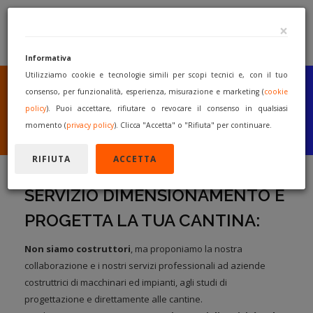
×
Informativa
Utilizziamo cookie e tecnologie simili per scopi tecnici e, con il tuo
SEI UN COSTRUTTORE
O UN RIVENDITORE?
consenso, per funzionalità, esperienza, misurazione e marketing (
cookie
PUBBLICA GRATUITAMENTE
policy
). Puoi accettare, rifiutare o revocare il consenso in qualsiasi
I TUOI MACCHINARI
momento (
privacy policy
). Clicca "Accetta" o "Rifiuta" per continuare.
INIZIA A VENDERE
RIFIUTA
ACCETTA
SERVIZIO DIMENSIONAMENTO E
PROGETTA LA TUA CANTINA:
Non siamo costruttori
, ma proponiamo la nostra
collaborazione e i nostri servizi professionali ad aziende
costruttrici di macchinari ed impianti, agli studi di
progettazione e direttamente alle cantine.