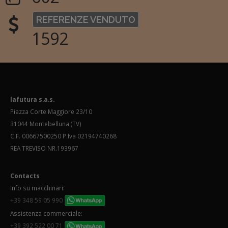
REFERENZE VENDUTO
1592
lafutura s.a.s.
Piazza Corte Maggiore 23/10
31044 Montebelluna (TV)
C.F. 00667500250 P.Iva 02194740268
REA TREVISO NR.193967
Contacts
Info su macchinari:
+39 348 59 05 990
Assistenza commerciale:
+39 392 522 00 71