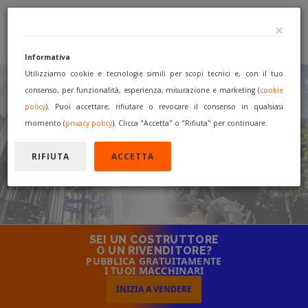
×
Informativa
Utilizziamo cookie e tecnologie simili per scopi tecnici e, con il tuo
consenso, per funzionalità, esperienza, misurazione e marketing (
cookie
IL PRINCIPALE MERCATO
policy
). Puoi accettare, rifiutare o revocare il consenso in qualsiasi
INTERNAZIONALE
momento (
privacy policy
). Clicca "Accetta" o "Rifiuta" per continuare.
PER COMPRARE E VENDERE
RIFIUTA
ACCETTA
macchinari nuovi e usati di occasione!
SEI UN COSTRUTTORE
O UN RIVENDITORE?
PUBBLICA GRATUITAMENTE
I TUOI MACCHINARI
INIZIA A VENDERE