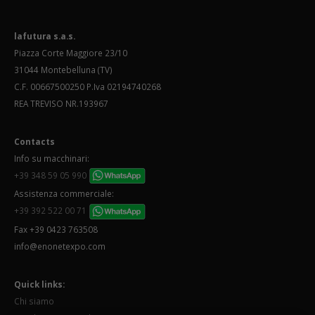
lafutura s.a.s.
Piazza Corte Maggiore 23/10
31044 Montebelluna (TV)
C.F. 00667500250 P.Iva 02194740268
REA TREVISO NR.193967
Contacts
Info su macchinari:
+39 348 59 05 990
Assistenza commerciale:
+39 392 522 00 71
Fax +39 0423 763508
info@enonetexpo.com
Quick links:
Chi siamo