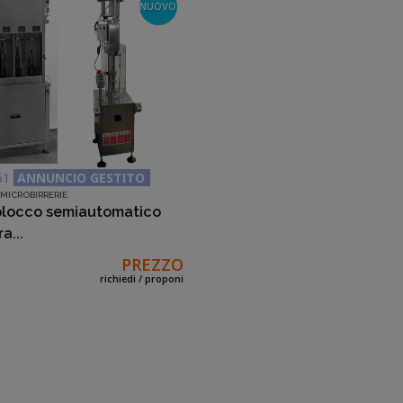
NUOVO
961
ANNUNCIO GESTITO
E MICROBIRRERIE
locco semiautomatico
ra...
PREZZO
richiedi / proponi