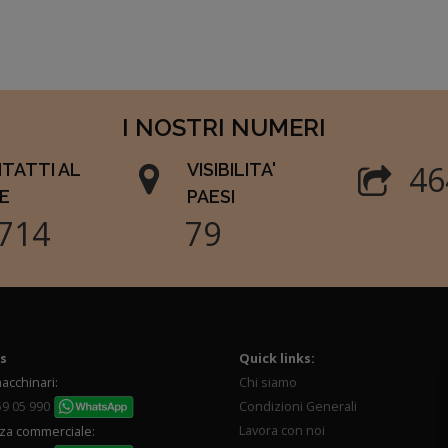
I NOSTRI NUMERI
60
TATTI AL
VISIBILITA'
E
PAESI
000
102
s
Quick links:
acchinari:
Chi siamo
59 05 990
Condizioni Generali
Lavora con noi
za commerciale: