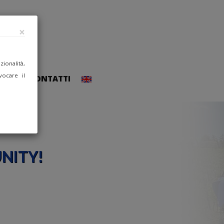
×
ionalità,
vocare il
CCEDI
CONTATTI
NITY!