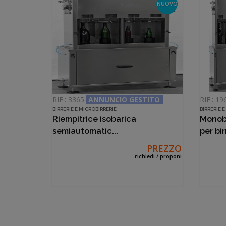
NUOVO
RIF.: 3365
ANNUNCIO GESTITO
RIF.: 1
BIRRERIE E MICROBIRRERIE
BIRRERIE 
Riempitrice isobarica
Monob
semiautomatic...
per bir
PREZZO
richiedi / proponi