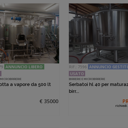
879
ANNUNCIO LIBERO
RIF.: 7596
ANNUNCIO GESTIT
O
USATO
E MICROBIRRERIE
BIRRERIE E MICROBIRRERIE
otta a vapore da 500 lt
Serbatoi hl 40 per matura
birr...
€ 35000
P
richiedi