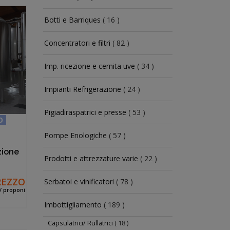
Botti e Barriques
( 16 )
Concentratori e filtri
( 82 )
Imp. ricezione e cernita uve
( 34 )
Impianti Refrigerazione
( 24 )
Pigiadiraspatrici e presse
( 53 )
O
Pompe Enologiche
( 57 )
zione
Prodotti e attrezzature varie
( 22 )
REZZO
Serbatoi e vinificatori
( 78 )
 / proponi
Imbottigliamento
( 189 )
Capsulatrici/ Rullatrici
( 18 )