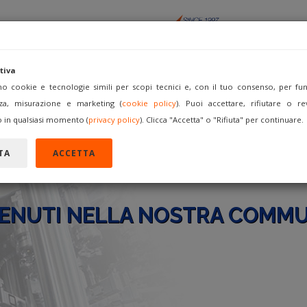
tiva
amo cookie e tecnologie simili per scopi tecnici e, con il tuo consenso, per funz
za, misurazione e marketing (
cookie policy
). Puoi accettare, rifiutare o re
ACQUISTA
VENDI COME
FORUM
REGISTRATI
A
 in qualsiasi momento (
privacy policy
). Clicca "Accetta" o "Rifiuta" per continuare.
TA
ACCETTA
ENUTI NELLA NOSTRA COMMU