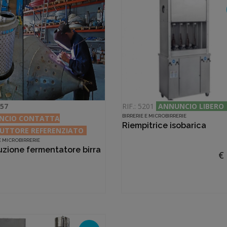
257
RIF.: 5201
ANNUNCIO LIBERO
BIRRERIE E MICROBIRRERIE
NCIO CONTATTA
Riempitrice isobarica
UTTORE REFERENZIATO
 E MICROBIRRERIE
uzione fermentatore birra
€