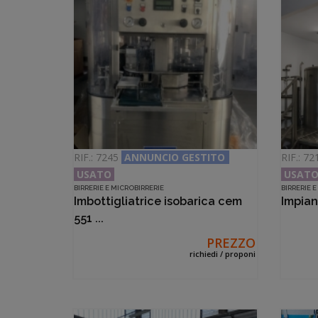
RIF.: 7245
ANNUNCIO GESTITO
RIF.: 7
USATO
USAT
BIRRERIE E MICROBIRRERIE
BIRRERIE 
Imbottigliatrice isobarica cem
Impian
551 ...
PREZZO
richiedi / proponi