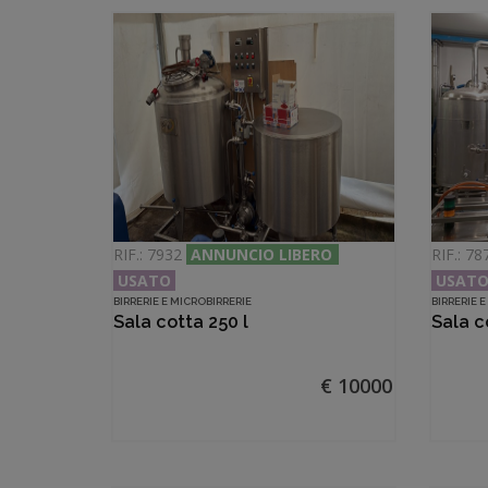
RIF.: 7932
ANNUNCIO LIBERO
RIF.: 7
USATO
USAT
BIRRERIE E MICROBIRRERIE
BIRRERIE 
Sala cotta 250 l
Sala c
€ 10000