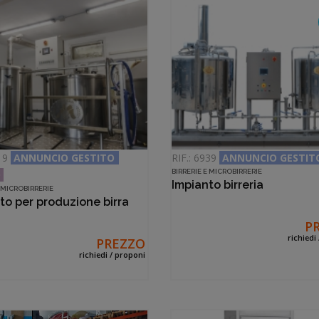
219
ANNUNCIO GESTITO
RIF.: 6939
ANNUNCIO GESTIT
BIRRERIE E MICROBIRRERIE
O
Impianto birreria
E MICROBIRRERIE
to per produzione birra
P
richiedi
PREZZO
richiedi / proponi