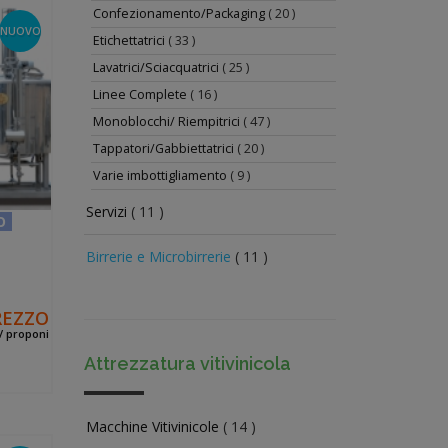
Confezionamento/Packaging
( 20 )
NUOVO
Etichettatrici
( 33 )
Lavatrici/Sciacquatrici
( 25 )
Linee Complete
( 16 )
Monoblocchi/ Riempitrici
( 47 )
Tappatori/Gabbiettatrici
( 20 )
Varie imbottigliamento
( 9 )
Servizi
( 11 )
O
Birrerie e Microbirrerie
( 11 )
REZZO
 / proponi
Attrezzatura vitivinicola
Macchine Vitivinicole
( 14 )