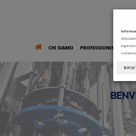
Informa
Utilizzi
esperien
CHI SIAMO
PROFESSIONISTI
consenso
RIFIU
BENV