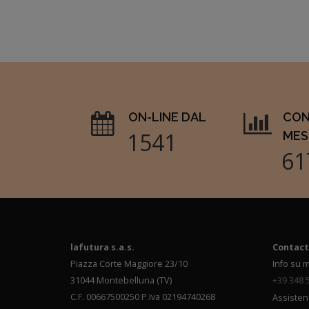
ON-LINE DAL
CON
1997
MES
80
lafutura s.a.s.
Contact
Piazza Corte Maggiore 23/10
Info su m
31044 Montebelluna (TV)
+39 348 
C.F. 00667500250 P.Iva 02194740268
Assisten