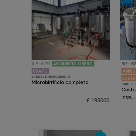
RIF.: 6738
ANNUNCIO LIBERO
RIF.: 6
USATO
ANNU
BIRRERIE E MICROBIRRERIE
COSTR
Microbirrificio completo
BIRRERIE
Costr
inox...
€ 195000