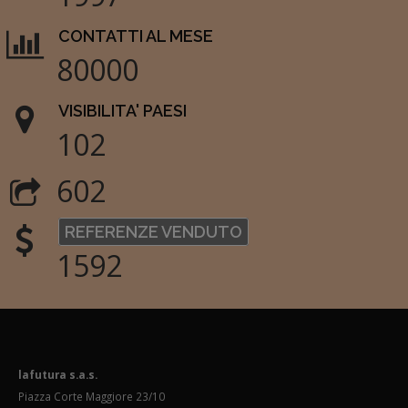
CONTATTI AL MESE
80000
VISIBILITA' PAESI
102
602
REFERENZE VENDUTO
1592
lafutura s.a.s.
Piazza Corte Maggiore 23/10