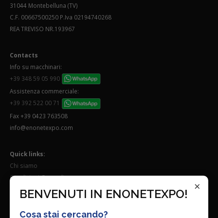
31044 Montebelluna (TV)
C.F. 00667500250 P.Iva 02194740268
REA TREVISO NR.193967
Contacts
Info su macchinari:
+39 348 59 05 990
Assistenza commerciale:
+39 392 522 00 71
Fax +39 0423 763508
info@enonetexpo.com
Quick links:
Chi siamo
Condizioni Generali
×
Lavora con noi
BENVENUTI IN ENONETEXPO!
Seguici su:
Cosa stai cercando?