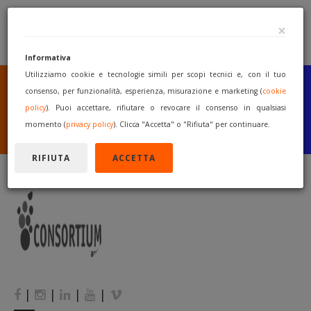
×
Informativa
Utilizziamo cookie e tecnologie simili per scopi tecnici e, con il tuo
SEI UN COSTRUTTORE
O UN RIVENDITORE?
consenso, per funzionalità, esperienza, misurazione e marketing (
cookie
PUBBLICA GRATUITAMENTE
policy
). Puoi accettare, rifiutare o revocare il consenso in qualsiasi
I TUOI MACCHINARI
momento (
privacy policy
). Clicca "Accetta" o "Rifiuta" per continuare.
INIZIA A VENDERE
RIFIUTA
ACCETTA
|
|
|
|