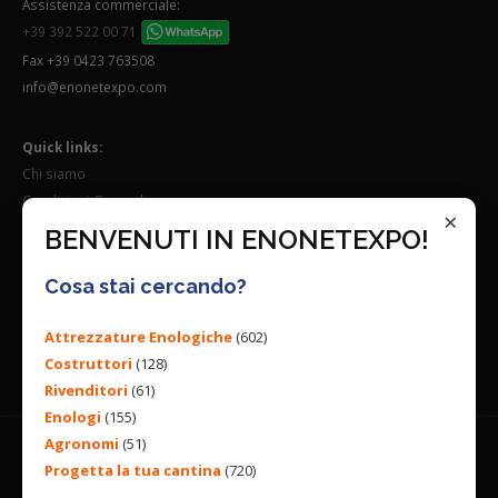
Assistenza commerciale:
+39 392 522 00 71
Fax +39 0423 763508
info@enonetexpo.com
Quick links:
Chi siamo
Condizioni Generali
×
Lavora con noi
BENVENUTI IN ENONETEXPO!
Seguici su:
Cosa stai cercando?
Attrezzature Enologiche
(602)
Costruttori
(128)
Rivenditori
(61)
Enologi
(155)
Agronomi
(51)
Progetta la tua cantina
(720)
© 2026 ENGINEERING BY
ALL RIGHTS RESERVED. |
PRIVACY