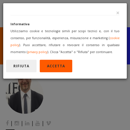
×
Informativa
Utilizziamo cookie e tecnologie simili per scopi tecnici e, con il tuo
SEI UN COSTRUTTORE
O UN RIVENDITORE?
consenso, per funzionalità, esperienza, misurazione e marketing (
cookie
PUBBLICA GRATUITAMENTE
policy
). Puoi accettare, rifiutare o revocare il consenso in qualsiasi
I TUOI MACCHINARI
momento (
privacy policy
). Clicca "Accetta" o "Rifiuta" per continuare.
INIZIA A VENDERE
RIFIUTA
ACCETTA
|
|
|
|