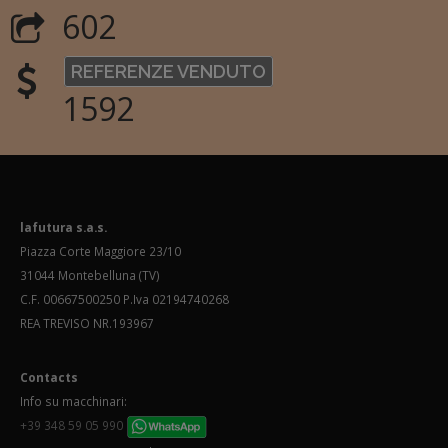
602
REFERENZE VENDUTO
1592
lafutura s.a.s.
Piazza Corte Maggiore 23/10
31044 Montebelluna (TV)
C.F. 00667500250 P.Iva 02194740268
REA TREVISO NR.193967
Contacts
Info su macchinari:
+39 348 59 05 990