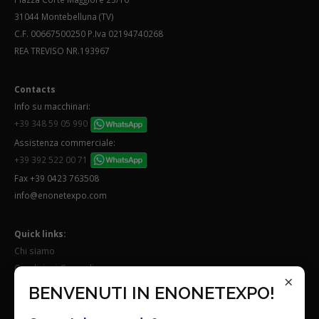
31044 Montebelluna (TV)
C.F. 00667500250 P.Iva 02194740268
REA TREVISO NR.193967
Contacts
Info su macchinari:
+39 348 59 05 990
Assistenza commerciale:
+39 392 522 00 71
Fax +39 0423 763508
info@enonetexpo.com
Quick links:
Chi siamo
Condizioni Generali
×
Lavora con noi
BENVENUTI IN ENONETEXPO!