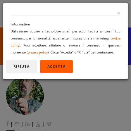
×
Informativa
Utilizziamo cookie e tecnologie simili per scopi tecnici e, con il tuo
SEI UN COSTRUTTORE
O UN RIVENDITORE?
consenso, per funzionalità, esperienza, misurazione e marketing (
cookie
PUBBLICA GRATUITAMENTE
policy
). Puoi accettare, rifiutare o revocare il consenso in qualsiasi
I TUOI MACCHINARI
momento (
privacy policy
). Clicca "Accetta" o "Rifiuta" per continuare.
INIZIA A VENDERE
RIFIUTA
ACCETTA
|
|
|
|