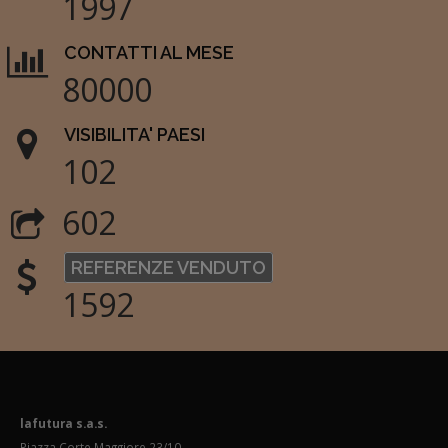
1997
CONTATTI AL MESE
80000
VISIBILITA' PAESI
102
602
REFERENZE VENDUTO
1592
lafutura s.a.s.
Piazza Corte Maggiore 23/10