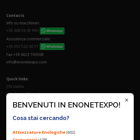
Contacts
Info su macchinari:
+39 348 59 05 990
Assistenza commerciale:
+39 392 522 00 71
Fax +39 0423 763508
info@enonetexpo.com
Quick links:
Chi siamo
Condizioni Generali
×
Lavora con noi
BENVENUTI IN ENONETEXPO!
Seguici su:
Cosa stai cercando?
Attrezzature Enologiche
(602)
Costruttori
(128)