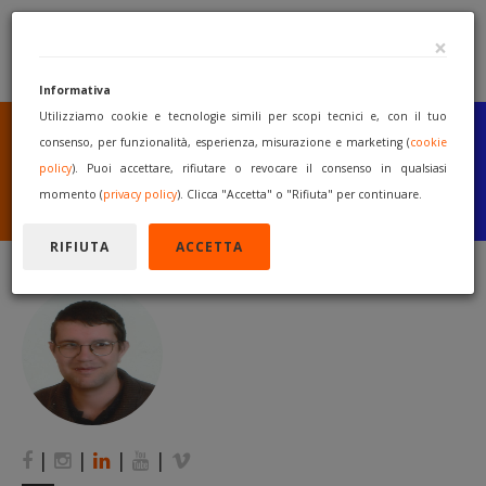
×
Informativa
Utilizziamo cookie e tecnologie simili per scopi tecnici e, con il tuo
SEI UN COSTRUTTORE
O UN RIVENDITORE?
consenso, per funzionalità, esperienza, misurazione e marketing (
cookie
PUBBLICA GRATUITAMENTE
policy
). Puoi accettare, rifiutare o revocare il consenso in qualsiasi
I TUOI MACCHINARI
momento (
privacy policy
). Clicca "Accetta" o "Rifiuta" per continuare.
INIZIA A VENDERE
RIFIUTA
ACCETTA
|
|
|
|