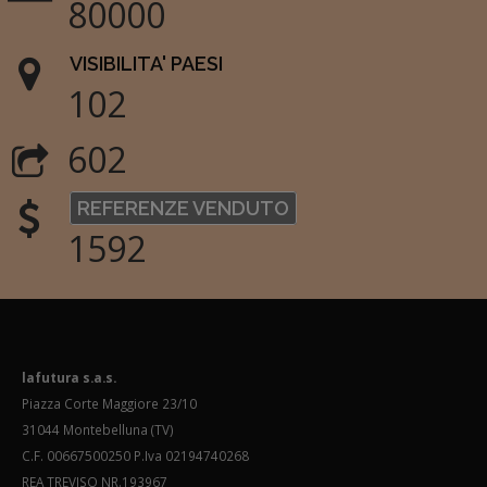
80000
VISIBILITA' PAESI
102
602
REFERENZE VENDUTO
1592
lafutura s.a.s.
Piazza Corte Maggiore 23/10
31044 Montebelluna (TV)
C.F. 00667500250 P.Iva 02194740268
REA TREVISO NR.193967