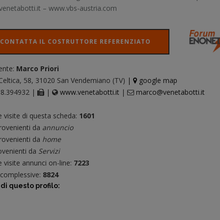
enetabotti.it – www.vbs-austria.com
CONTATTA IL COSTRUTTORE REFERENZIATO
ente:
Marco Priori
Celtica, 58, 31020 San Vendemiano (TV)
|
google map
8.394932 |
|
www.venetabotti.it
|
marco@venetabotti.it
e visite di questa scheda:
1601
ovenienti da
annuncio
ovenienti da
home
venienti da
Servizi
 visite annunci on-line:
7223
e complessive:
8824
di questo profilo: