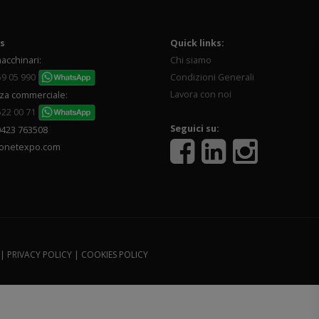
s
Quick links:
acchinari:
Chi siamo
59 05 990
Condizioni Generali
Lavora con noi
za commerciale:
522 00 71
Seguici su:
0423 763508
onetexpo.com
 |
PRIVACY POLICY
|
COOKIES POLICY