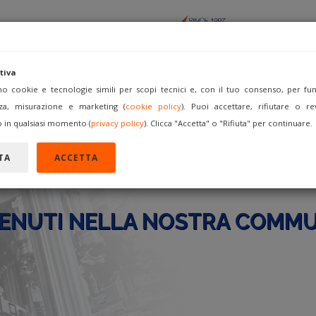
tiva
amo cookie e tecnologie simili per scopi tecnici e, con il tuo consenso, per funz
za, misurazione e marketing (
cookie policy
). Puoi accettare, rifiutare o re
ACQUISTA
VENDI COME
FORUM
REGISTRATI
A
 in qualsiasi momento (
privacy policy
). Clicca "Accetta" o "Rifiuta" per continuare.
TA
ACCETTA
ENUTI NELLA NOSTRA COMMU