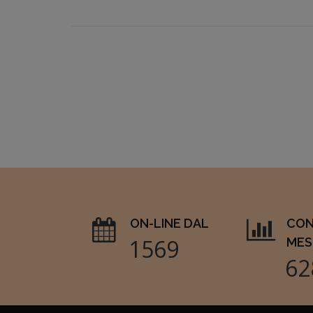
ON-LINE DAL
CON
1826
MES
73