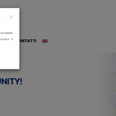
×
ionalità,
vocare il
CCEDI
CONTATTI
NITY!