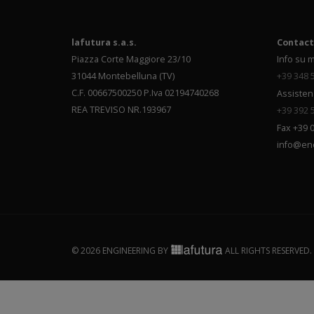
lafutura s.a.s.
Contact
Piazza Corte Maggiore 23/10
Info su m
31044 Montebelluna (TV)
+39 348 
C.F. 00667500250 P.Iva 02194740268
Assisten
REA TREVISO NR.193967
+39 392 
Fax +39 
info@en
© 2026 ENGINEERING BY
ALL RIGHTS RESERVED.