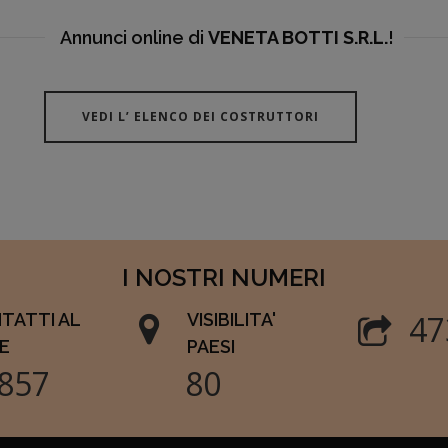
Annunci online di
VENETA BOTTI S.R.L.
!
VEDI L’ ELENCO DEI COSTRUTTORI
I NOSTRI NUMERI
55
TATTI AL
VISIBILITA'
E
PAESI
143
93