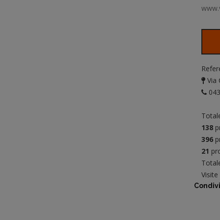
www.v
Refer
Via 
043
Total
138
pr
396
pr
21
pro
Totale
Visit
Condivi