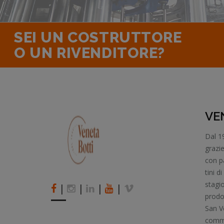
SEI UN COSTRUTTORE
O UN RIVENDITORE?
VEN
Dal 19
grazie
con p
tini d
stagio
|
|
|
|
prodot
San V
commer