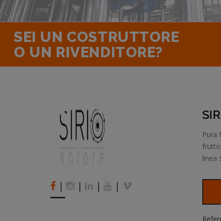
SEI UN COSTRUTTORE
O UN RIVENDITORE?
SI
Pura 
frutto
linea
|
|
|
|
Refer