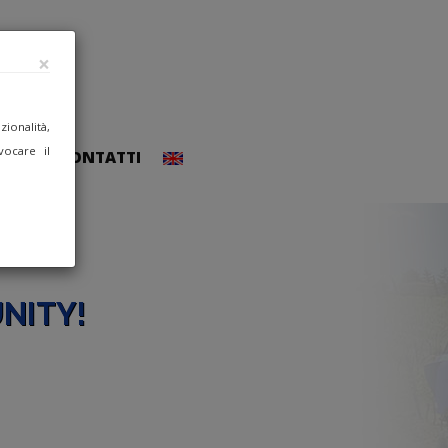
×
ionalità,
vocare il
CCEDI
CONTATTI
NITY!