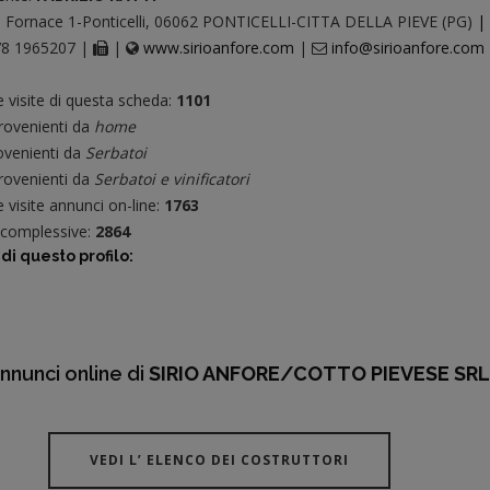
 Fornace 1-Ponticelli, 06062 PONTICELLI-CITTA DELLA PIEVE (PG)
|
8 1965207 |
|
www.sirioanfore.com
|
info@sirioanfore.com
e visite di questa scheda:
1101
ovenienti da
home
venienti da
Serbatoi
ovenienti da
Serbatoi e vinificatori
 visite annunci on-line:
1763
e complessive:
2864
di questo profilo:
nnunci online di
SIRIO ANFORE/COTTO PIEVESE SR
VEDI L’ ELENCO DEI COSTRUTTORI