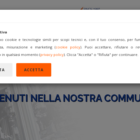
tiva
amo cookie e tecnologie simili per scopi tecnici e, con il tuo consenso, per funz
za, misurazione e marketing (
cookie policy
). Puoi accettare, rifiutare o re
ACQUISTA
VENDI COME
FORUM
REGISTRATI
A
 in qualsiasi momento (
privacy policy
). Clicca "Accetta" o "Rifiuta" per continuare.
TA
ACCETTA
ENUTI NELLA NOSTRA COMMU