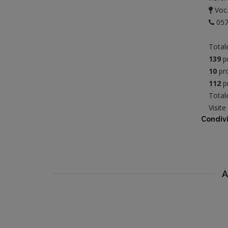
Voc.
057
Total
139
pr
10
pro
112
pr
Totale
Visit
Condivi
A