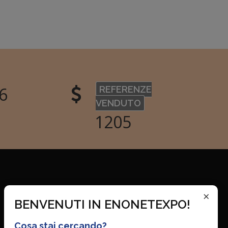
0
REFERENZE
VENDUTO
1456
×
BENVENUTI IN ENONETEXPO!
Cosa stai cercando?