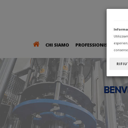
Informa
Utilizzi
esperien
CHI SIAMO
PROFESSIONISTI
consenso
RIFIU
BENV