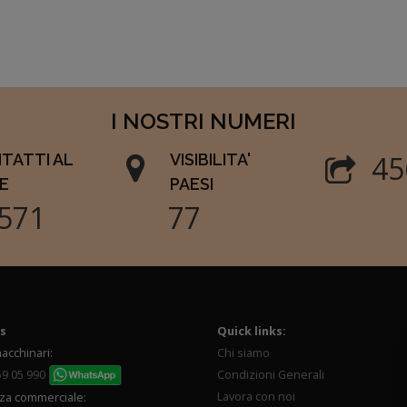
I NOSTRI NUMERI
55
TATTI AL
VISIBILITA'
E
PAESI
143
93
s
Quick links:
acchinari:
Chi siamo
59 05 990
Condizioni Generali
Lavora con noi
za commerciale: