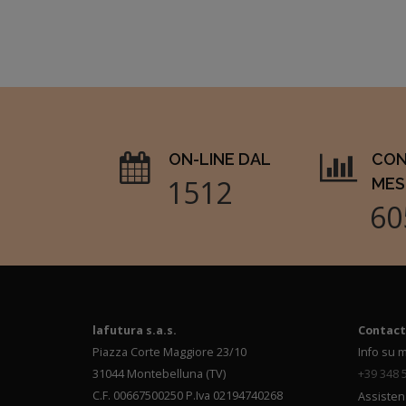
ON-LINE DAL
CON
1826
MES
73
lafutura s.a.s.
Contact
Piazza Corte Maggiore 23/10
Info su m
31044 Montebelluna (TV)
+39 348 
C.F. 00667500250 P.Iva 02194740268
Assisten