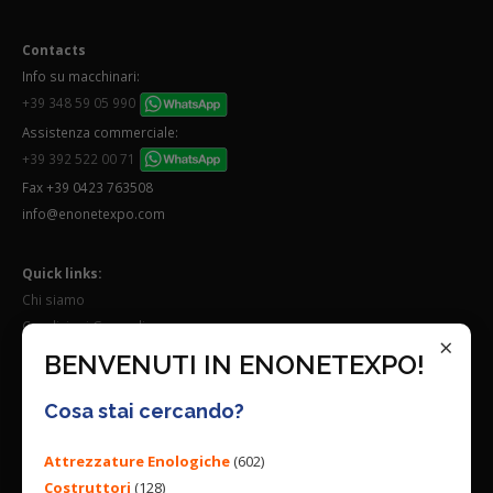
Contacts
Info su macchinari:
+39 348 59 05 990
Assistenza commerciale:
+39 392 522 00 71
Fax +39 0423 763508
info@enonetexpo.com
Quick links:
Chi siamo
Condizioni Generali
×
Lavora con noi
BENVENUTI IN ENONETEXPO!
Seguici su:
Cosa stai cercando?
Attrezzature Enologiche
(602)
Costruttori
(128)