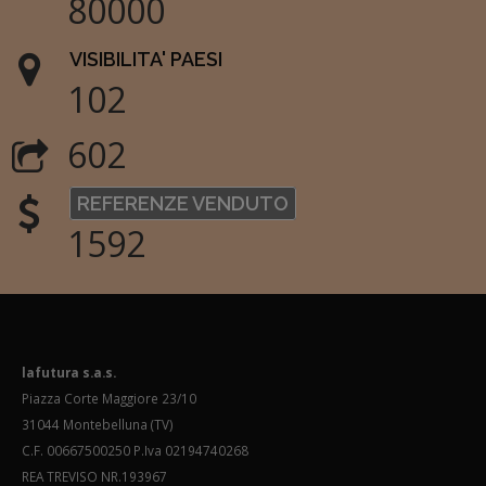
80000
VISIBILITA' PAESI
102
602
REFERENZE VENDUTO
1592
lafutura s.a.s.
Piazza Corte Maggiore 23/10
31044 Montebelluna (TV)
C.F. 00667500250 P.Iva 02194740268
REA TREVISO NR.193967