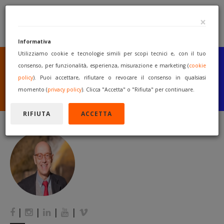
×
Informativa
Utilizziamo cookie e tecnologie simili per scopi tecnici e, con il tuo
SEI UN COSTRUTTORE
O UN RIVENDITORE?
consenso, per funzionalità, esperienza, misurazione e marketing (
cookie
PUBBLICA GRATUITAMENTE
policy
). Puoi accettare, rifiutare o revocare il consenso in qualsiasi
I TUOI MACCHINARI
momento (
privacy policy
). Clicca "Accetta" o "Rifiuta" per continuare.
INIZIA A VENDERE
RIFIUTA
ACCETTA
|
|
|
|