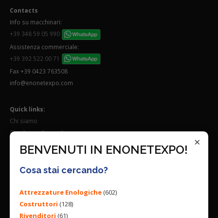
Contacts
Info su macchinari:
+39 348 59 05 990
Assistenza commerciale:
+39 392 522 00 71
Fax +39 0423 763508
info@enonetexpo.com
Quick links:
Chi siamo
Condizioni Generali
×
Lavora con noi
BENVENUTI IN ENONETEXPO!
Seguici su:
Cosa stai cercando?
Attrezzature Enologiche
(602)
Costruttori
(128)
Rivenditori
(61)