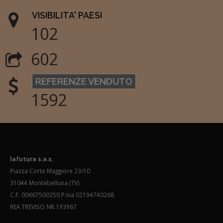
VISIBILITA' PAESI
102
602
REFERENZE VENDUTO
1592
lafutura s.a.s.
Piazza Corte Maggiore 23/10
31044 Montebelluna (TV)
C.F. 00667500250 P.Iva 02194740268
REA TREVISO NR.193967