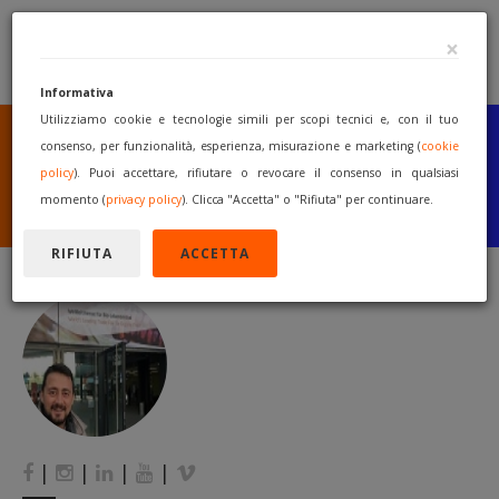
×
Informativa
Utilizziamo cookie e tecnologie simili per scopi tecnici e, con il tuo
SEI UN COSTRUTTORE
O UN RIVENDITORE?
consenso, per funzionalità, esperienza, misurazione e marketing (
cookie
PUBBLICA GRATUITAMENTE
policy
). Puoi accettare, rifiutare o revocare il consenso in qualsiasi
I TUOI MACCHINARI
momento (
privacy policy
). Clicca "Accetta" o "Rifiuta" per continuare.
INIZIA A VENDERE
RIFIUTA
ACCETTA
|
|
|
|