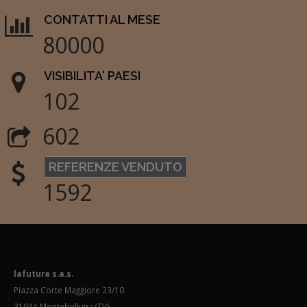
CONTATTI AL MESE
80000
VISIBILITA' PAESI
102
602
REFERENZE VENDUTO
1592
lafutura s.a.s.
Piazza Corte Maggiore 23/10
31044 Montebelluna (TV)