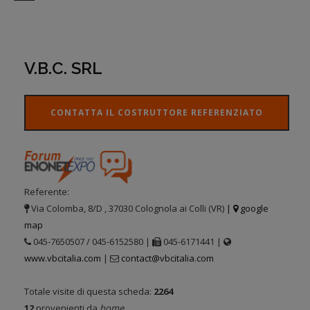
V.B.C. SRL
CONTATTA IL COSTRUTTORE REFERENZIATO
Referente:
Via Colomba, 8/D , 37030 Colognola ai Colli (VR)
|
google
map
045-7650507 / 045-6152580 |
045-6171441 |
www.vbcitalia.com
|
contact@vbcitalia.com
Totale visite di questa scheda:
2264
12
provenienti da
home