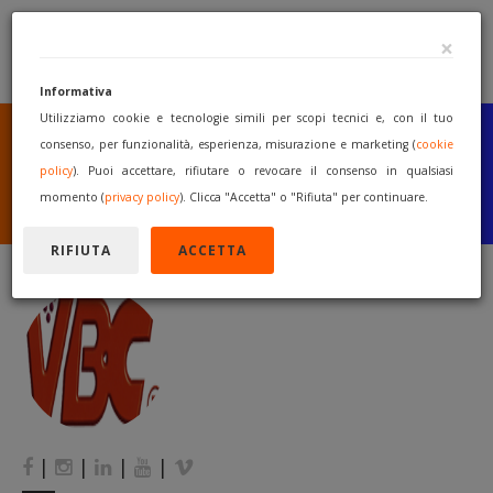
×
Informativa
Utilizziamo cookie e tecnologie simili per scopi tecnici e, con il tuo
SEI UN COSTRUTTORE
O UN RIVENDITORE?
consenso, per funzionalità, esperienza, misurazione e marketing (
cookie
PUBBLICA GRATUITAMENTE
policy
). Puoi accettare, rifiutare o revocare il consenso in qualsiasi
I TUOI MACCHINARI
momento (
privacy policy
). Clicca "Accetta" o "Rifiuta" per continuare.
INIZIA A VENDERE
RIFIUTA
ACCETTA
|
|
|
|