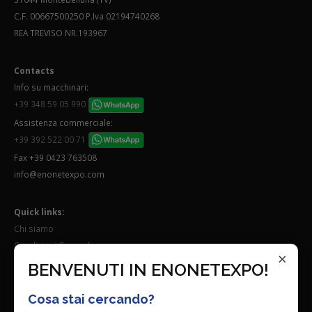
C.F. 00667500250 P.Iva 02194740268
REA TREVISO NR.193967
Contacts
Info su macchinari:
+39 348 59 05 990
Assistenza commerciale:
+39 392 522 00 71
Fax +39 0423 763508
info@enonetexpo.com
Quick links:
Chi siamo
Condizioni Generali
×
Lavora con noi
BENVENUTI IN ENONETEXPO!
Seguici su:
Cosa stai cercando?