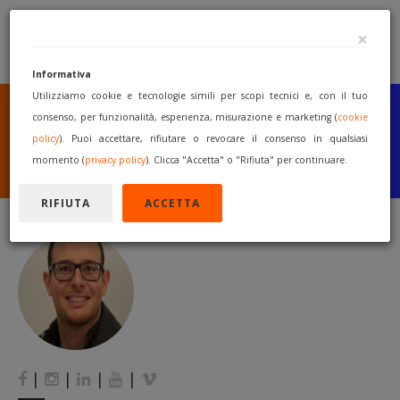
×
Informativa
Utilizziamo cookie e tecnologie simili per scopi tecnici e, con il tuo
SEI UN COSTRUTTORE
O UN RIVENDITORE?
consenso, per funzionalità, esperienza, misurazione e marketing (
cookie
PUBBLICA GRATUITAMENTE
policy
). Puoi accettare, rifiutare o revocare il consenso in qualsiasi
I TUOI MACCHINARI
momento (
privacy policy
). Clicca "Accetta" o "Rifiuta" per continuare.
INIZIA A VENDERE
RIFIUTA
ACCETTA
|
|
|
|