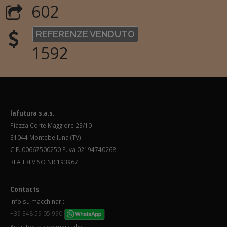
602
REFERENZE VENDUTO
1592
lafutura s.a.s.
Piazza Corte Maggiore 23/10
31044 Montebelluna (TV)
C.F. 00667500250 P.Iva 02194740268
REA TREVISO NR.193967
Contacts
Info su macchinari:
+39 348 59 05 990
Assistenza commerciale: