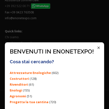
+39 392 522 00 71
Fax +39 0423 763508
info@enonetexpo.com
Quick links:
Chi siamo
Condizioni Generali
×
Lavora con noi
BENVENUTI IN ENONETEXPO!
Seguici su:
Cosa stai cercando?
Attrezzature Enologiche
(602)
Costruttori
(128)
Rivenditori
(61)
Enologi
(155)
Agronomi
(51)
Progetta la tua cantina
(720)
© 2026 ENGINEERING BY
ALL RIGHTS RESERVED. |
PRIVACY
POLICY
|
COOKIES POLICY