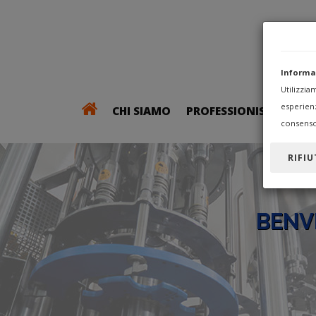
Informa
Utilizzi
esperien
CHI SIAMO
PROFESSIONISTI
consenso
RIFIU
BENV