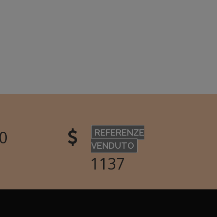
9
REFERENZE
VENDUTO
1319