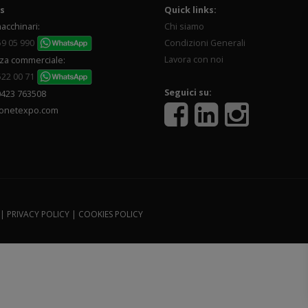
s
Quick links:
acchinari:
Chi siamo
59 05 990
Condizioni Generali
Lavora con noi
za commerciale:
522 00 71
Seguici su:
0423 763508
onetexpo.com
 |
PRIVACY POLICY
|
COOKIES POLICY