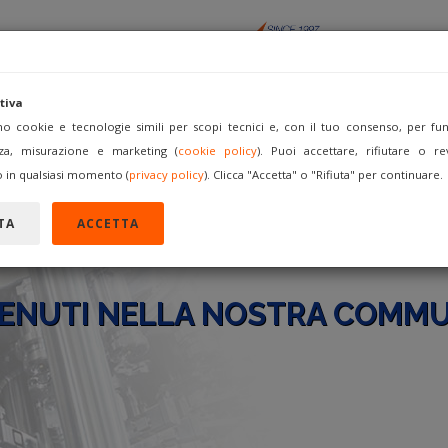
tiva
amo cookie e tecnologie simili per scopi tecnici e, con il tuo consenso, per funz
za, misurazione e marketing (
cookie policy
). Puoi accettare, rifiutare o re
ACQUISTA
VENDI COME
FORUM
REGISTRATI
A
 in qualsiasi momento (
privacy policy
). Clicca "Accetta" o "Rifiuta" per continuare.
TA
ACCETTA
ENUTI NELLA NOSTRA COMMU