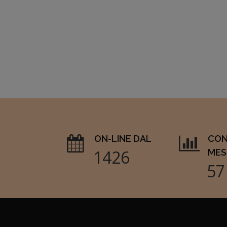
ON-LINE DAL
CON
1655
MES
66