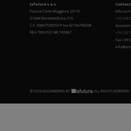
lafutura s.a.s.
Contact
Piazza Corte Maggiore 23/10
Info su m
31044 Montebelluna (TV)
+39 348 
C.F. 00667500250 P.Iva 02194740268
Assisten
REA TREVISO NR.193967
+39 392 
Fax +39 
info@en
© 2026 ENGINEERING BY
ALL RIGHTS RESERVED.