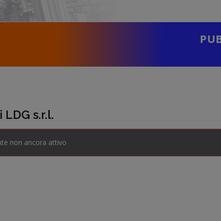
PUB
 LDG s.r.l.
te non ancora attivo