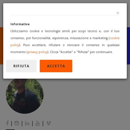
×
Informativa
Utilizziamo cookie e tecnologie simili per scopi tecnici e, con il tuo
SEI UN COSTRUTTORE
O UN RIVENDITORE?
consenso, per funzionalità, esperienza, misurazione e marketing (
cookie
PUBBLICA GRATUITAMENTE
policy
). Puoi accettare, rifiutare o revocare il consenso in qualsiasi
I TUOI MACCHINARI
momento (
privacy policy
). Clicca "Accetta" o "Rifiuta" per continuare.
INIZIA A VENDERE
RIFIUTA
ACCETTA
|
|
|
|