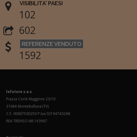
VISIBILITA' PAESI
102
602
REFERENZE VENDUTO
1592
lafutura s.a.s.
Piazza Corte Maggiore 23/10
31044 Montebelluna (TV)
C.F. 00667500250 P.Iva 02194740268
REA TREVISO NR.193967