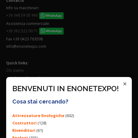
Contacts
Info su macchinari:
+39 348 59 05 990
Assistenza commerciale:
+39 392 522 00 71
Fax +39 0423 763508
info@enonetexpo.com
Quick links:
Chi siamo
Condizioni Generali
×
Lavora con noi
BENVENUTI IN ENONETEXPO!
Seguici su:
Cosa stai cercando?
Attrezzature Enologiche
(602)
Costruttori
(128)
Rivenditori
(61)
Enologi
(155)