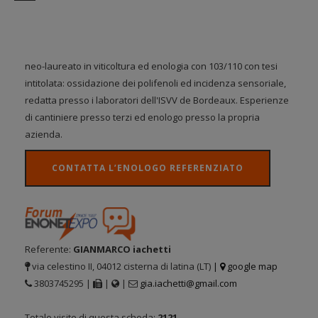
neo-laureato in viticoltura ed enologia con 103/110 con tesi
intitolata: ossidazione dei polifenoli ed incidenza sensoriale,
redatta presso i laboratori dell'ISVV de Bordeaux. Esperienze
di cantiniere presso terzi ed enologo presso la propria
azienda.
CONTATTA L’ENOLOGO REFERENZIATO
Referente:
GIANMARCO iachetti
via celestino II, 04012 cisterna di latina (LT)
|
google map
3803745295 |
|
|
gia.iachetti@gmail.com
Totale visite di questa scheda:
2121