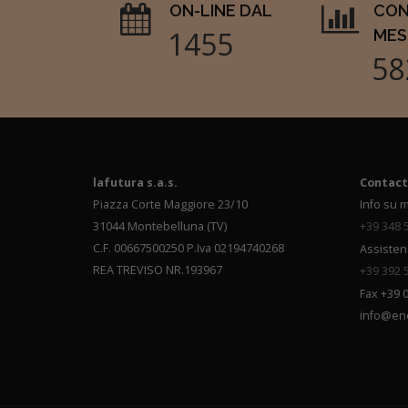
ON-LINE DAL
CON
1712
MES
68
lafutura s.a.s.
Contact
Piazza Corte Maggiore 23/10
Info su m
31044 Montebelluna (TV)
+39 348 
C.F. 00667500250 P.Iva 02194740268
Assisten
REA TREVISO NR.193967
+39 392 
Fax +39 
info@en