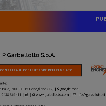
PUB
 P Garbellotto S.p.A.
CONTATTA IL COSTRUTTORE REFERENZIATO
ente:
e Italia, 200, 31015 Conegliano (TV)
|
google map
 0438 366411 |
|
www.garbellotto.com
|
info@garbellotto.it
e visite di questa scheda:
2455