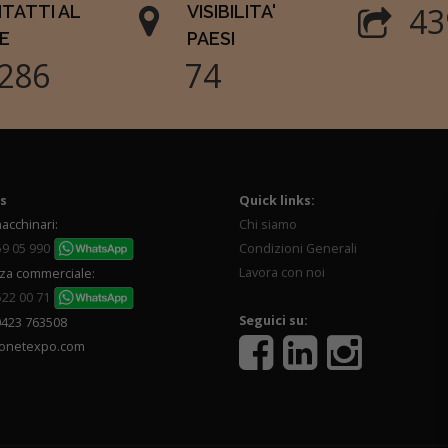
51
TATTI AL
VISIBILITA'
E
PAESI
571
87
s
Quick links:
acchinari:
Chi siamo
59 05 990
Condizioni Generali
Lavora con noi
za commerciale:
522 00 71
Seguici su:
0423 763508
onetexpo.com