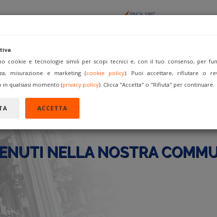
tiva
amo cookie e tecnologie simili per scopi tecnici e, con il tuo consenso, per funz
za, misurazione e marketing (
cookie policy
). Puoi accettare, rifiutare o re
ACQUISTA
VENDI COME
FORUM
REGISTRATI
A
 in qualsiasi momento (
privacy policy
). Clicca "Accetta" o "Rifiuta" per continuare.
TA
ACCETTA
ENUTI NELLA NOSTRA COMMU