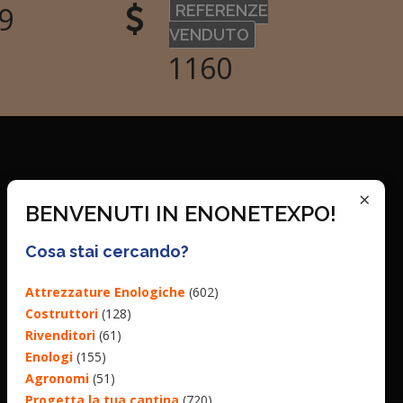
6
REFERENZE
VENDUTO
1365
×
BENVENUTI IN ENONETEXPO!
Cosa stai cercando?
Attrezzature Enologiche
(602)
Costruttori
(128)
Rivenditori
(61)
Enologi
(155)
Agronomi
(51)
Progetta la tua cantina
(720)