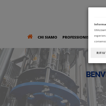
Informa
Utilizzi
esperien
CHI SIAMO
PROFESSIONISTI
consenso
RIFIU
BENV