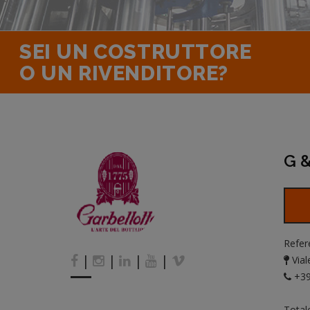
SEI UN COSTRUTTORE
O UN RIVENDITORE?
G &
Refer
|
|
|
|
Vial
+39
Total