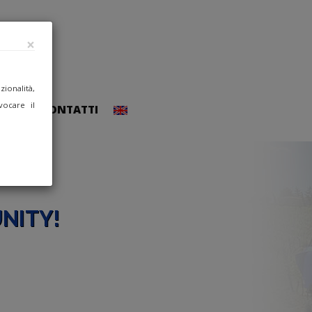
×
ionalità,
vocare il
CCEDI
CONTATTI
NITY!