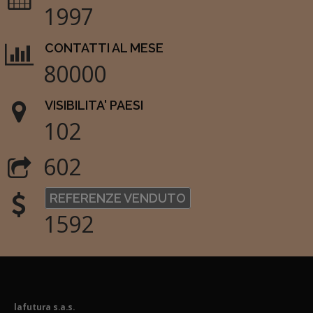
1997
CONTATTI AL MESE
80000
VISIBILITA' PAESI
102
602
REFERENZE VENDUTO
1592
lafutura s.a.s.