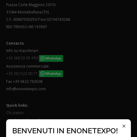
Piazza Corte Maggiore 23/10
31044 Montebelluna (TV)
C.F. 00667500250 P.Iva 02194740268
REA TREVISO NR.193967
Contacts
Info su macchinari:
+39 348 59 05 990
Assistenza commerciale:
+39 392 522 00 71
Fax +39 0423 763508
info@enonetexpo.com
Quick links:
Chi siamo
Condizioni Generali
×
Lavora con noi
BENVENUTI IN ENONETEXPO!