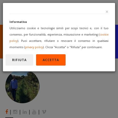
×
Informativa
Utilizziamo cookie e tecnologie simili per scopi tecnici e, con il tuo
SEI UN COSTRUTTORE
O UN RIVENDITORE?
consenso, per funzionalità, esperienza, misurazione e marketing (
cookie
PUBBLICA GRATUITAMENTE
policy
). Puoi accettare, rifiutare o revocare il consenso in qualsiasi
I TUOI MACCHINARI
momento (
privacy policy
). Clicca "Accetta" o "Rifiuta" per continuare.
INIZIA A VENDERE
RIFIUTA
ACCETTA
|
|
|
|