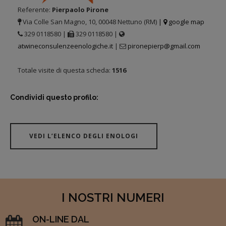
Referente:
Pierpaolo Pirone
Via Colle San Magno, 10, 00048 Nettuno (RM)
|
google map
329 0118580 |
329 0118580 |
atwineconsulenzeenologiche.it
|
pironepierp@gmail.com
Totale visite di questa scheda:
1516
Condividi questo profilo:
VEDI L’ELENCO DEGLI ENOLOGI
I NOSTRI NUMERI
ON-LINE DAL