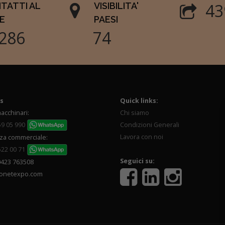
52
TATTI AL
VISIBILITA'
E
PAESI
714
89
s
Quick links:
acchinari:
Chi siamo
59 05 990
Condizioni Generali
Lavora con noi
za commerciale:
522 00 71
Seguici su:
0423 763508
onetexpo.com