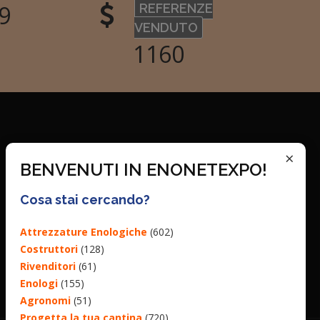
5
REFERENZE
VENDUTO
1387
×
BENVENUTI IN ENONETEXPO!
Cosa stai cercando?
Attrezzature Enologiche
(602)
Costruttori
(128)
Rivenditori
(61)
Enologi
(155)
Agronomi
(51)
Progetta la tua cantina
(720)