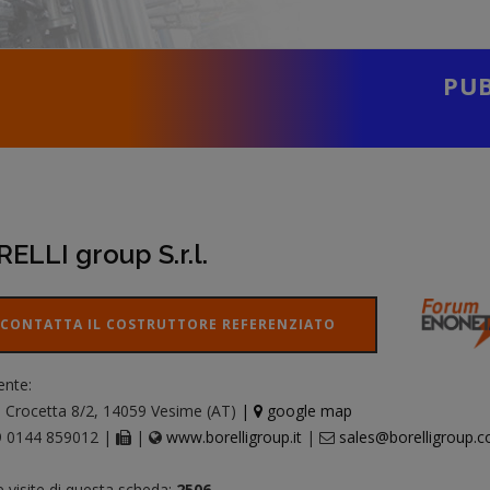
PUB
ELLI group S.r.l.
CONTATTA IL COSTRUTTORE REFERENZIATO
ente:
 Crocetta 8/2, 14059 Vesime (AT)
|
google map
 0144 859012 |
|
www.borelligroup.it
|
sales@borelligroup.
e visite di questa scheda:
2506