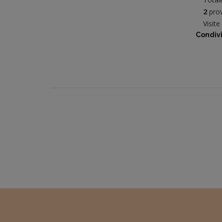
2
prov
Visit
Condivi