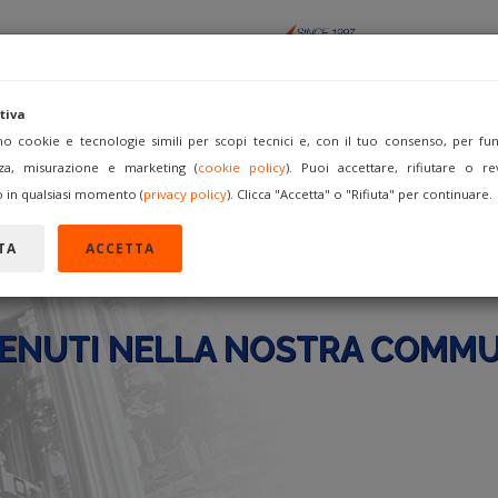
tiva
amo cookie e tecnologie simili per scopi tecnici e, con il tuo consenso, per funz
za, misurazione e marketing (
cookie policy
). Puoi accettare, rifiutare o re
ACQUISTA
VENDI COME
FORUM
REGISTRATI
A
 in qualsiasi momento (
privacy policy
). Clicca "Accetta" o "Rifiuta" per continuare.
TA
ACCETTA
ENUTI NELLA NOSTRA COMMU