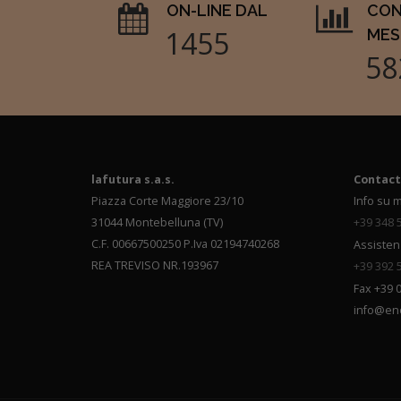
ON-LINE DAL
CON
1740
MES
69
lafutura s.a.s.
Contact
Piazza Corte Maggiore 23/10
Info su m
31044 Montebelluna (TV)
+39 348 
C.F. 00667500250 P.Iva 02194740268
Assisten
REA TREVISO NR.193967
+39 392 
Fax +39 
info@en