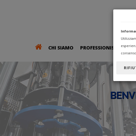
Informa
Utilizzi
esperien
CHI SIAMO
PROFESSIONISTI
consenso
RIFIU
BENV