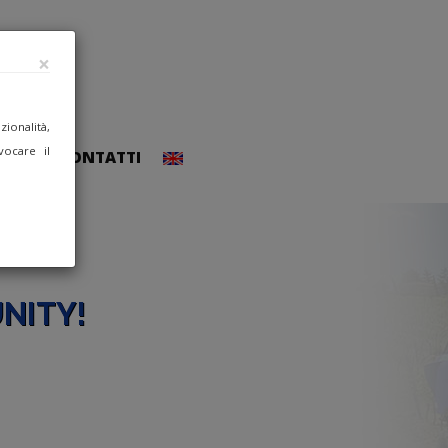
×
ionalità,
vocare il
CCEDI
CONTATTI
NITY!