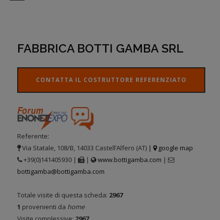
FABBRICA BOTTI GAMBA SRL
CONTATTA IL COSTRUTTORE REFERENZIATO
Referente:
Via Statale, 108/B, 14033 Castell’Alfero (AT)
|
google map
+39(0)141405930 |
|
www.bottigamba.com
|
bottigamba@bottigamba.com
Totale visite di questa scheda:
2967
1
provenienti da
home
Visite complessive:
2967