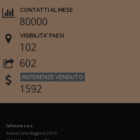
CONTATTI AL MESE
80000
VISIBILITA' PAESI
102
602
REFERENZE VENDUTO
1592
lafutura s.a.s.
Piazza Corte Maggiore 23/10