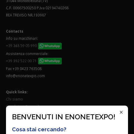
31044 Montebelluna (TV)
C.F. 00667500250 P.Iva 02194740268
REA TREVISO NR.193967
Contacts
Info su macchinari:
+39 348 59 05 990
Assistenza commerciale:
+39 392 522 00 71
Fax +39 0423 763508
info@enonetexpo.com
Quick links:
Chi siamo
Condizioni Generali
×
Lavora con noi
BENVENUTI IN ENONETEXPO!
Seguici su:
Cosa stai cercando?