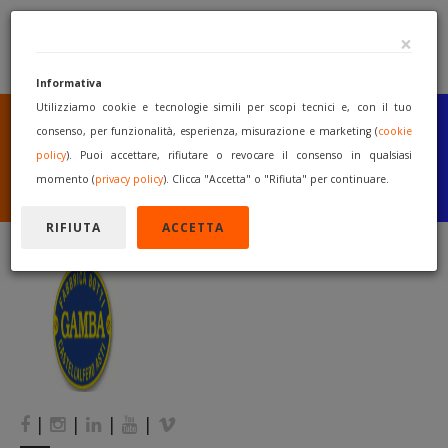
×
Informativa
Utilizziamo cookie e tecnologie simili per scopi tecnici e, con il tuo
SEI UN COSTRUTTORE
O UN RIVENDITORE?
consenso, per funzionalità, esperienza, misurazione e marketing (
cookie
PUBBLICA GRATUITAMENTE
policy
). Puoi accettare, rifiutare o revocare il consenso in qualsiasi
I TUOI MACCHINARI
momento (
privacy policy
). Clicca "Accetta" o "Rifiuta" per continuare.
INIZIA A VENDERE
RIFIUTA
ACCETTA
|
|
|
|