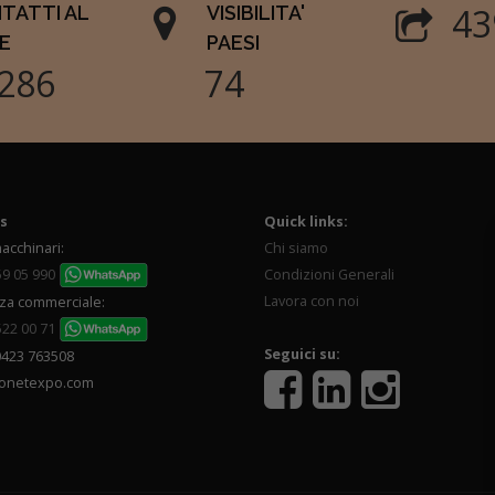
53
TATTI AL
VISIBILITA'
E
PAESI
857
90
s
Quick links:
acchinari:
Chi siamo
59 05 990
Condizioni Generali
Lavora con noi
za commerciale:
522 00 71
Seguici su:
0423 763508
onetexpo.com