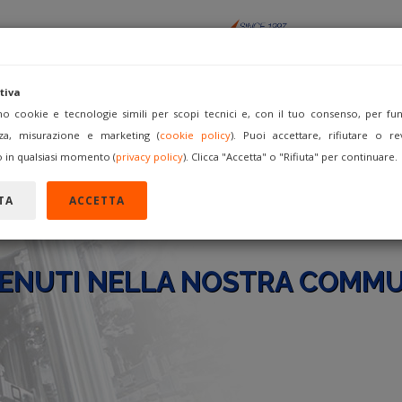
tiva
amo cookie e tecnologie simili per scopi tecnici e, con il tuo consenso, per funz
za, misurazione e marketing (
cookie policy
). Puoi accettare, rifiutare o re
ACQUISTA
VENDI COME
FORUM
REGISTRATI
A
 in qualsiasi momento (
privacy policy
). Clicca "Accetta" o "Rifiuta" per continuare.
TA
ACCETTA
ENUTI NELLA NOSTRA COMMU