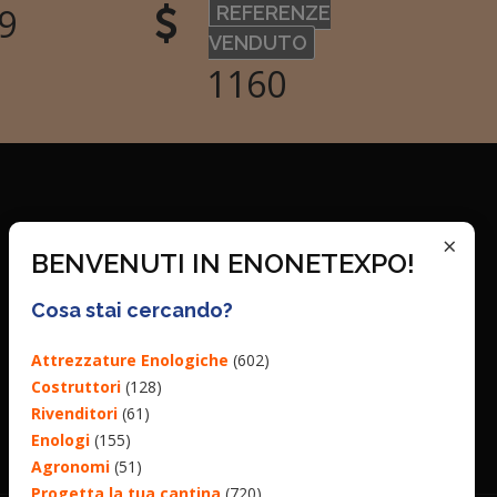
3
REFERENZE
VENDUTO
1410
×
BENVENUTI IN ENONETEXPO!
Cosa stai cercando?
Attrezzature Enologiche
(602)
Costruttori
(128)
Rivenditori
(61)
Enologi
(155)
Agronomi
(51)
Progetta la tua cantina
(720)