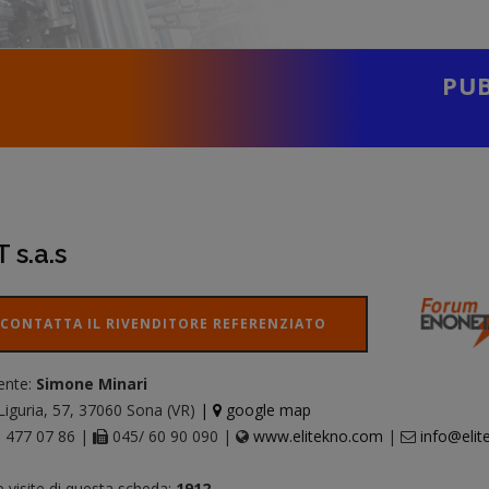
PUB
 s.a.s
CONTATTA IL RIVENDITORE REFERENZIATO
ente:
Simone Minari
Liguria, 57, 37060 Sona (VR)
|
google map
 477 07 86 |
045/ 60 90 090 |
www.elitekno.com
|
info@eli
e visite di questa scheda:
1912