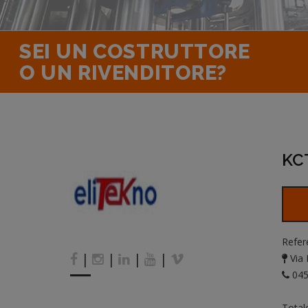
SEI UN COSTRUTTORE
O UN RIVENDITORE?
KCT
Refer
|
|
|
|
Via 
045
Total