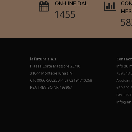
ON-LINE DAL
CON
1769
MES
70
lafutura s.a.s.
Contact
Piazza Corte Maggiore 23/10
Info su m
31044 Montebelluna (TV)
+39 348 
C.F. 00667500250 P.Iva 02194740268
Assisten
REA TREVISO NR.193967
+39 392 
Fax +39 
info@en