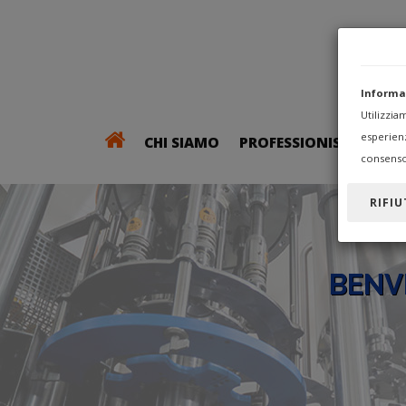
Informa
Utilizzi
esperien
CHI SIAMO
PROFESSIONISTI
consenso
RIFIU
BENV