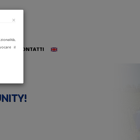
×
ionalità,
vocare il
CCEDI
CONTATTI
NITY!