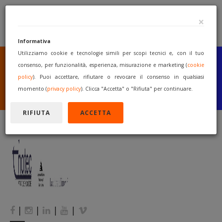
×
Informativa
Utilizziamo cookie e tecnologie simili per scopi tecnici e, con il tuo
SEI UN COSTRUTTORE
O UN RIVENDITORE?
consenso, per funzionalità, esperienza, misurazione e marketing (
cookie
PUBBLICA GRATUITAMENTE
policy
). Puoi accettare, rifiutare o revocare il consenso in qualsiasi
I TUOI MACCHINARI
momento (
privacy policy
). Clicca "Accetta" o "Rifiuta" per continuare.
INIZIA A VENDERE
RIFIUTA
ACCETTA
|
|
|
|