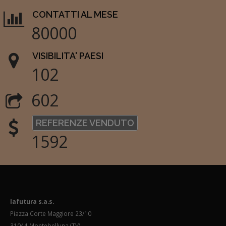
CONTATTI AL MESE
80000
VISIBILITA' PAESI
102
602
REFERENZE VENDUTO
1592
lafutura s.a.s.
Piazza Corte Maggiore 23/10
31044 Montebelluna (TV)