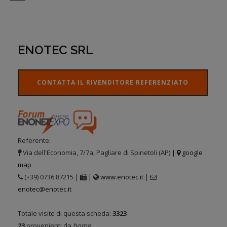
ENOTEC SRL
CONTATTA IL RIVENDITORE REFERENZIATO
Referente:
Via dell'Economia, 7/7a, Pagliare di Spinetoli (AP)
|
google
map
(+39) 0736 87215 |
|
www.enotec.it
|
enotec@enotec.it
Totale visite di questa scheda:
3323
23
provenienti da
home