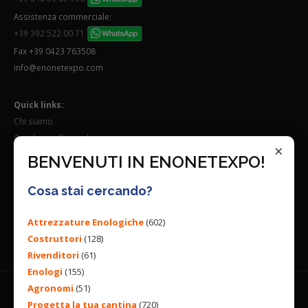
Assistenza commerciale:
+39 392 522 00 71
Fax +39 0423 763508
info@enonetexpo.com
Quick links:
Chi siamo
Condizioni Generali
×
Lavora con noi
BENVENUTI IN ENONETEXPO!
Seguici su:
Cosa stai cercando?
Attrezzature Enologiche
(602)
Costruttori
(128)
Rivenditori
(61)
Enologi
(155)
Agronomi
(51)
Progetta la tua cantina
(720)
© 2026 ENGINEERING BY
ALL RIGHTS RESERVED. |
PRIVACY