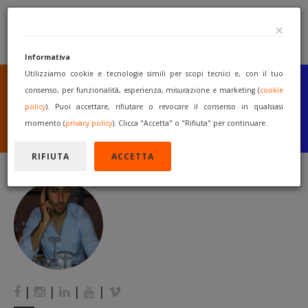
×
Informativa
Utilizziamo cookie e tecnologie simili per scopi tecnici e, con il tuo
SEI UN COSTRUTTORE
O UN RIVENDITORE?
consenso, per funzionalità, esperienza, misurazione e marketing (
cookie
PUBBLICA GRATUITAMENTE
policy
). Puoi accettare, rifiutare o revocare il consenso in qualsiasi
I TUOI MACCHINARI
momento (
privacy policy
). Clicca "Accetta" o "Rifiuta" per continuare.
INIZIA A VENDERE
RIFIUTA
ACCETTA
|
|
|
|