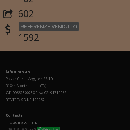
602
REFERENZE VENDUTO
1592
lafutura s.a.s.
Piazza Corte Maggiore 23/10
31044 Montebelluna (TV)
C.F. 00667500250 P.Iva 02194740268
REA TREVISO NR.193967
Contacts
Info su macchinari:
+39 348 59 05 990