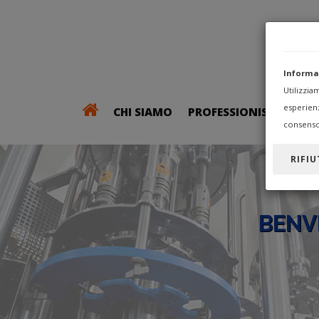
Informa
Utilizzi
esperien
CHI SIAMO
PROFESSIONISTI
consenso
RIFIU
BENV