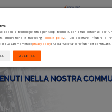
tiva
amo cookie e tecnologie simili per scopi tecnici e, con il tuo consenso, per funz
za, misurazione e marketing (
cookie policy
). Puoi accettare, rifiutare o re
ACQUISTA
VENDI COME
FORUM
REGISTRATI
A
 in qualsiasi momento (
privacy policy
). Clicca "Accetta" o "Rifiuta" per continuare.
TA
ACCETTA
ENUTI NELLA NOSTRA COMMU