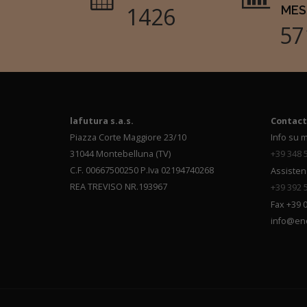
1683
MES
67
lafutura s.a.s.
Contact
Piazza Corte Maggiore 23/10
Info su m
31044 Montebelluna (TV)
+39 348 
C.F. 00667500250 P.Iva 02194740268
Assisten
REA TREVISO NR.193967
+39 392 
Fax +39 
info@en