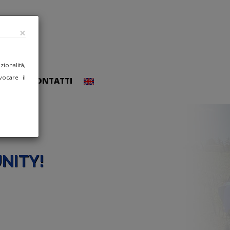
×
ionalità,
vocare il
CCEDI
CONTATTI
NITY!