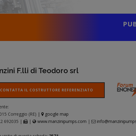
PUB
zini F.lli di Teodoro srl
CONTATTA IL COSTRUTTORE REFERENZIATO
ente:
015 Correggio (RE)
|
google map
2 692035 |
|
www.manzinipumps.com
|
info@manzinipump
e visite di questa scheda:
2571