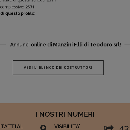
e complessive:
2571
di questo profilo:
Annunci online di
Manzini F.lli di Teodoro srl
!
VEDI L’ ELENCO DEI COSTRUTTORI
I NOSTRI NUMERI
50
TATTI AL
VISIBILITA'