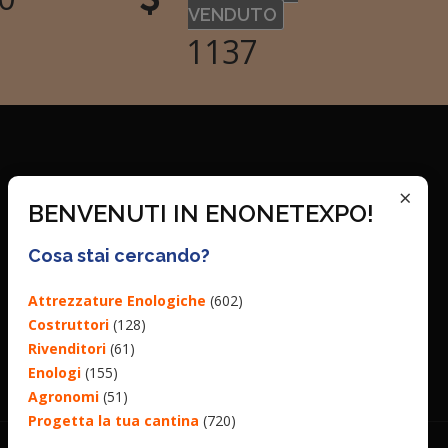
VENDUTO
1342
×
BENVENUTI IN ENONETEXPO!
Cosa stai cercando?
Attrezzature Enologiche
(602)
Costruttori
(128)
Rivenditori
(61)
Enologi
(155)
Agronomi
(51)
Progetta la tua cantina
(720)