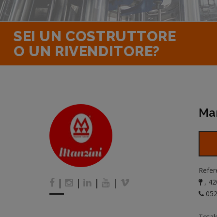
SEI UN COSTRUTTORE
O UN RIVENDITORE?
Man
Refer
|
|
|
|
, 42
052
Total