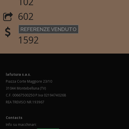
102
602
REFERENZE VENDUTO
1592
lafutura s.a.s.
Piazza Corte Maggiore 23/10
31044 Montebelluna (TV)
C.F. 00667500250 P.Iva 02194740268
REA TREVISO NR.193967
Contacts
Info su macchinari: