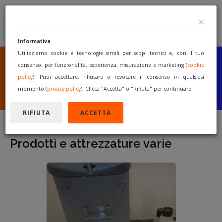
×
Informativa
Utilizziamo cookie e tecnologie simili per scopi tecnici e, con il tuo
SEI UN COSTRUTTORE
O UN RIVENDITORE?
consenso, per funzionalità, esperienza, misurazione e marketing (
cookie
PUBBLICA GRATUITAMENTE
policy
). Puoi accettare, rifiutare o revocare il consenso in qualsiasi
I TUOI MACCHINARI
momento (
privacy policy
). Clicca "Accetta" o "Rifiuta" per continuare.
INIZIA A VENDERE
RIFIUTA
ACCETTA
Prodotti e attrezzature varie