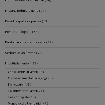
Imp. ricezione e cernita uve
( 34 )
Impianti Refrigerazione
( 24 )
Pigiadiraspatrici e presse
( 53 )
Pompe Enologiche
( 57 )
Prodotti e attrezzature varie
( 22 )
Serbatoi e vinificatori
( 78 )
Imbottigliamento
( 189 )
Capsulatrici/ Rullatrici
( 18 )
Confezionamento/Packaging
( 20 )
Etichettatrici
( 33 )
Lavatrici/Sciacquatrici
( 25 )
Linee Complete
( 16 )
Monoblocchi/ Riempitrici
( 47 )