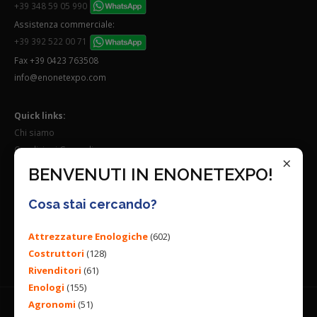
+39 348 59 05 990
Assistenza commerciale:
+39 392 522 00 71
Fax +39 0423 763508
info@enonetexpo.com
Quick links:
Chi siamo
Condizioni Generali
×
Lavora con noi
BENVENUTI IN ENONETEXPO!
Seguici su:
Cosa stai cercando?
Attrezzature Enologiche
(602)
Costruttori
(128)
Rivenditori
(61)
Enologi
(155)
Agronomi
(51)