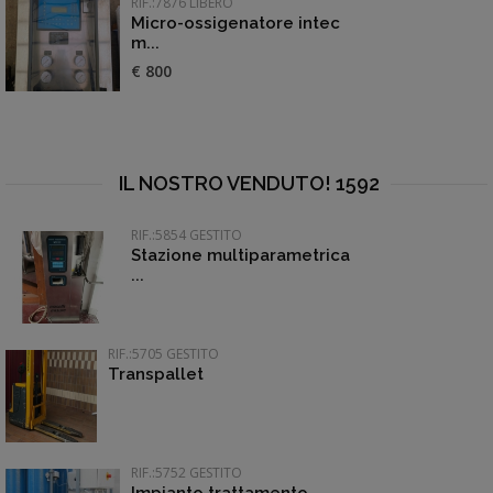
RIF.:7876 LIBERO
Micro-ossigenatore intec
m...
€ 800
IL NOSTRO VENDUTO! 1592
RIF.:5854 GESTITO
Stazione multiparametrica
...
RIF.:5705 GESTITO
Transpallet
RIF.:5752 GESTITO