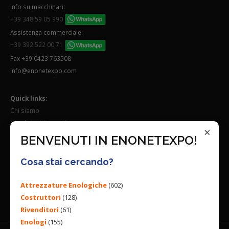
Info su macchinari:
+39 348 59 05 990
Assistenza commerciale:
+39 392 522 00 71
Fax +39 0423 763508
info@enonetexpo.com
Quick links:
Chi siamo
Condizioni Generali
×
Lavora con noi
BENVENUTI IN ENONETEXPO!
Seguici su:
Cosa stai cercando?
Attrezzature Enologiche
(602)
Costruttori
(128)
Rivenditori
(61)
Enologi
(155)