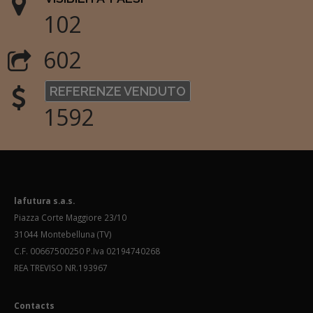
102
602
REFERENZE VENDUTO
1592
lafutura s.a.s.
Piazza Corte Maggiore 23/10
31044 Montebelluna (TV)
C.F. 00667500250 P.Iva 02194740268
REA TREVISO NR.193967
Contacts