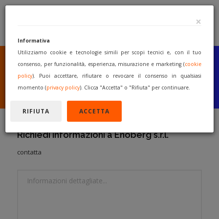
×
Informativa
Utilizziamo cookie e tecnologie simili per scopi tecnici e, con il tuo
SEI UN COSTRUTTORE
O UN RIVENDITORE?
consenso, per funzionalità, esperienza, misurazione e marketing (
cookie
PUBBLICA GRATUITAMENTE
policy
). Puoi accettare, rifiutare o revocare il consenso in qualsiasi
I TUOI MACCHINARI
momento (
privacy policy
). Clicca "Accetta" o "Rifiuta" per continuare.
INIZIA A VENDERE
RIFIUTA
ACCETTA
Richiedi informazioni a Enoberg s.r.l.
contatta