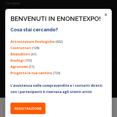
Chi siamo
Condizioni Generali
×
Lavora con noi
BENVENUTI IN ENONETEXPO!
Seguici su:
Cosa stai cercando?
Attrezzature Enologiche
(602)
Costruttori
(128)
Rivenditori
(61)
Enologi
(155)
Agronomi
(51)
Progetta la tua cantina
(720)
© 2026 ENGINEERING BY
ALL RIGHTS RESERVED. |
PRIVACY
POLICY
|
COOKIES POLICY
L’assistenza nelle compravendite e i contatti diretti
con i partecipanti è riservata agli utenti attivi
REGISTRAZIONE