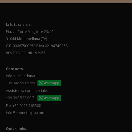
lafutura s.a.s.
Piazza Corte Maggiore 23/10
31044 Montebelluna (TV)
C.F. 00667500250 P.Iva 02194740268
REA TREVISO NR.193967
Contacts
Info su macchinari:
+39 348 59 05 990
Assistenza commerciale:
+39 392 522 00 71
Fax +39 0423 763508
info@enonetexpo.com
Quick links: