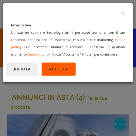
×
Informativa
Utilizziamo cookie e tecnologie simili per scopi tecnici e, con il tuo
SEI UN COSTRUTTORE
O UN RIVENDITORE?
consenso, per funzionalità, esperienza, misurazione e marketing (
cookie
PUBBLICA GRATUITAMENTE
policy
). Puoi accettare, rifiutare o revocare il consenso in qualsiasi
I TUOI MACCHINARI
momento (
privacy policy
). Clicca "Accetta" o "Rifiuta" per continuare.
INIZIA A VENDERE
RIFIUTA
ACCETTA
ANNUNCI IN ASTA (4)
Fai la tua
proposta
NUOVO