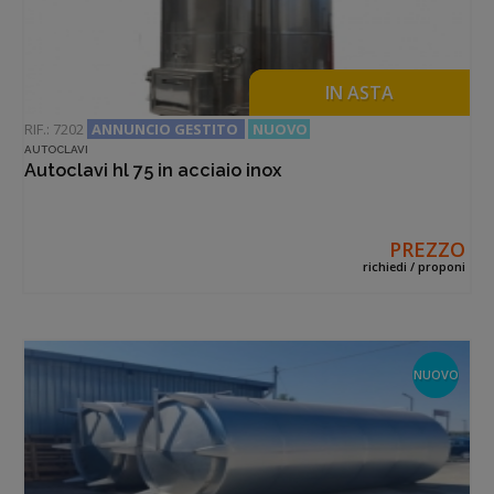
ANNUNCI IN EVIDENZA
IN ASTA
RIF.: 7202
ANNUNCIO GESTITO
NUOVO
AUTOCLAVI
Autoclavi hl 75 in acciaio inox
PREZZO
richiedi / proponi
NUOVO