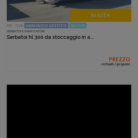
ANNUNCI IN EVIDENZA
IN ASTA
RIF.: 7200
ANNUNCIO GESTITO
NUOVO
SERBATOI E VINIFICATORI
Serbatoi hl 300 da stoccaggio in a...
PREZZO
richiedi / proponi