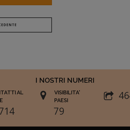
CEDENTE
I NOSTRI NUMERI
53
TATTI AL
VISIBILITA'
E
PAESI
857
90