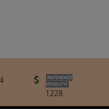
3
REFERENZE
VENDUTO
1410