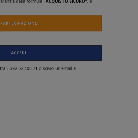
 garanzia della formula
"
ACQUISTO SICURO
"
, è
PARTECIPAZIONE
ACCEDI
a il 392 522.00.71 o scivici un'email a