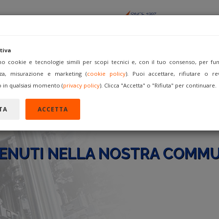
tiva
amo cookie e tecnologie simili per scopi tecnici e, con il tuo consenso, per funz
za, misurazione e marketing (
cookie policy
). Puoi accettare, rifiutare o re
ACQUISTA
VENDI COME
FORUM
REGISTRATI
A
 in qualsiasi momento (
privacy policy
). Clicca "Accetta" o "Rifiuta" per continuare.
TA
ACCETTA
ENUTI NELLA NOSTRA COMMU