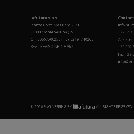
lafutura s.a.s.
Contact
Piazza Corte Maggiore 23/10
Info su m
31044 Montebelluna (TV)
+39 348 
C.F. 00667500250 P.Iva 02194740268
Assisten
REA TREVISO NR.193967
+39 392 
Fax +39 
info@en
© 2026 ENGINEERING BY
ALL RIGHTS RESERVED.