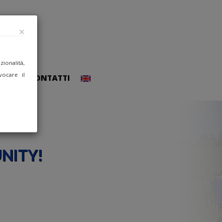
×
ionalità,
vocare il
CCEDI
CONTATTI
NITY!