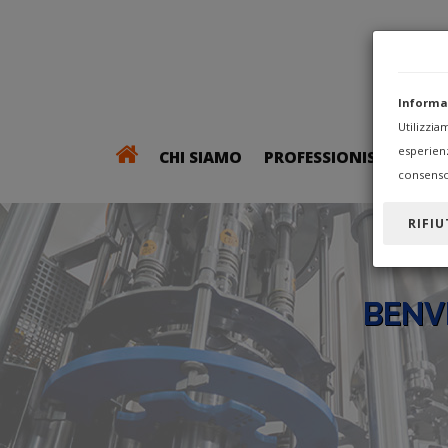
Informa
Utilizzi
esperien
CHI SIAMO
PROFESSIONISTI
consenso
RIFIU
BENV