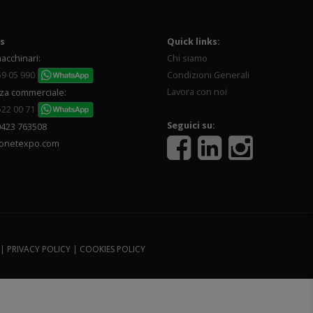
s
Quick links:
acchinari:
Chi siamo
59 05 990
Condizioni Generali
Lavora con noi
za commerciale:
522 00 71
Seguici su:
0423 763508
onetexpo.com
 |
PRIVACY POLICY
|
COOKIES POLICY