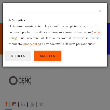
×
Informativa
Utilizziamo cookie e tecnologie simili per scopi tecnici e, con il tuo
SEI UN COSTRUTTORE
O UN RIVENDITORE?
consenso, per funzionalità, esperienza, misurazione e marketing (
cookie
PUBBLICA GRATUITAMENTE
policy
). Puoi accettare, rifiutare o revocare il consenso in qualsiasi
I TUOI MACCHINARI
momento (
privacy policy
). Clicca "Accetta" o "Rifiuta" per continuare.
INIZIA A VENDERE
RIFIUTA
ACCETTA
|
|
|
|