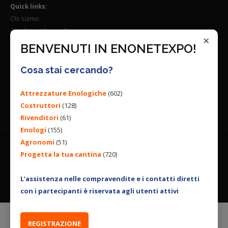
Quick links:
Chi siamo
Condizioni Generali
×
Lavora con noi
BENVENUTI IN ENONETEXPO!
Seguici su:
Cosa stai cercando?
Attrezzature Enologiche
(602)
Costruttori
(128)
Rivenditori
(61)
Enologi
(155)
Agronomi
(51)
Progetta la tua cantina
(720)
© 2026 ENGINEERING BY
ALL RIGHTS RESERVED. |
PRIVACY
POLICY
|
COOKIES POLICY
L’assistenza nelle compravendite e i contatti diretti
con i partecipanti è riservata agli utenti attivi
REGISTRAZIONE