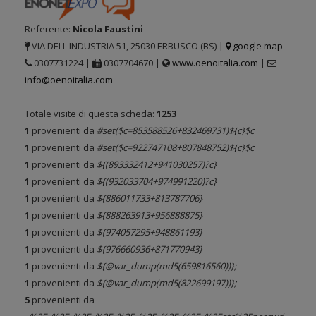
Referente:
Nicola Faustini
VIA DELL INDUSTRIA 51, 25030 ERBUSCO (BS)
|
google map
0307731224 |
0307704670 |
www.oenoitalia.com
|
info@oenoitalia.com
Totale visite di questa scheda:
1253
1
provenienti da
#set($c=853588526+832469731)${c}$c
1
provenienti da
#set($c=922747108+807848752)${c}$c
1
provenienti da
${(893332412+941030257)?c}
1
provenienti da
${(932033704+974991220)?c}
1
provenienti da
${886011733+813787706}
1
provenienti da
${888263913+956888875}
1
provenienti da
${974057295+948861193}
1
provenienti da
${976660936+871770943}
1
provenienti da
${@var_dump(md5(659816560))};
1
provenienti da
${@var_dump(md5(822699197))};
5
provenienti da