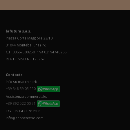
lafutura s.a.s.
Piazza Corte Maggiore 23/10
31044 Montebelluna (TV)
C.F. 00667500250 P.Iva 02194740268
REA TREVISO NR.193967
Contacts
Info su macchinari:
+39 348 59 05 990
Assistenza commerciale:
+39 392 522 00 71
Fax +39 0423 763508
info@enonetexpo.com