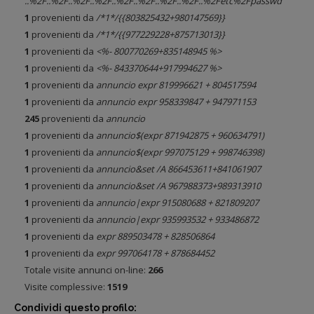
..%2F..%2F..%2F..%2F..%2F..%2F..%2F..%2F..%2Fetc%2Fpasswd
1
provenienti da
/*1*/{{803825432+980147569}}
1
provenienti da
/*1*/{{977229228+875713013}}
1
provenienti da
<%- 800770269+835148945 %>
1
provenienti da
<%- 843370644+917994627 %>
1
provenienti da
annuncio expr 819996621 + 804517594
1
provenienti da
annuncio expr 958339847 + 947971153
245
provenienti da
annuncio
1
provenienti da
annuncio$(expr 871942875 + 960634791)
1
provenienti da
annuncio$(expr 997075129 + 998746398)
1
provenienti da
annuncio&set /A 866453611+841061907
1
provenienti da
annuncio&set /A 967988373+989313910
1
provenienti da
annuncio|expr 915080688 + 821809207
1
provenienti da
annuncio|expr 935993532 + 933486872
1
provenienti da
expr 889503478 + 828506864
1
provenienti da
expr 997064178 + 878684452
Totale visite annunci on-line:
266
Visite complessive:
1519
Condividi questo profilo: