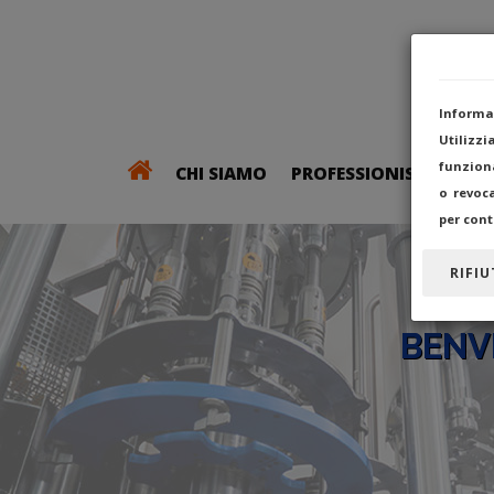
Informa
Utilizz
funziona
CHI SIAMO
PROFESSIONISTI
o revoc
per cont
RIFIU
BENV