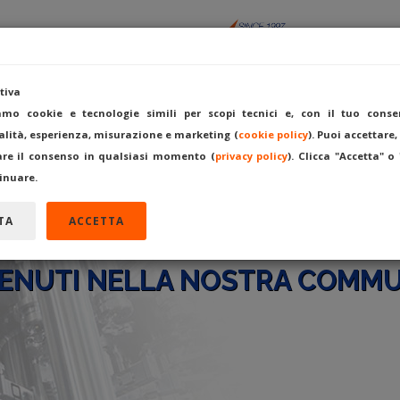
tiva
iamo cookie e tecnologie simili per scopi tecnici e, con il tuo conse
lità, esperienza, misurazione e marketing (
cookie policy
). Puoi accettare,
ACQUISTA
VENDI COME
FORUM
REGISTRATI
A
are il consenso in qualsiasi momento (
privacy policy
). Clicca "Accetta" o 
inuare.
TA
ACCETTA
ENUTI NELLA NOSTRA COMMU