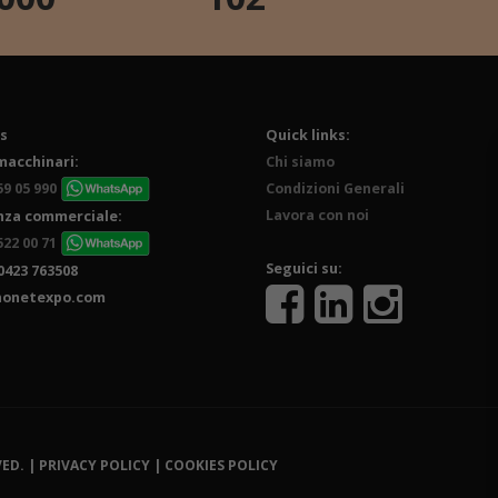
s
Quick links:
macchinari:
Chi siamo
59 05 990
Condizioni Generali
Lavora con noi
nza commerciale:
522 00 71
Seguici su:
0423 763508
nonetexpo.com
ED. |
PRIVACY POLICY
|
COOKIES POLICY