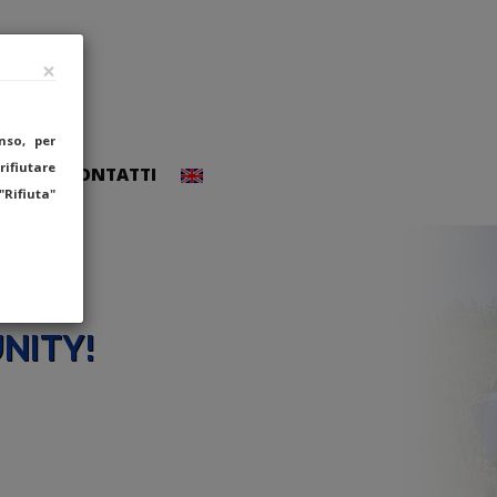
×
nso, per
 rifiutare
CCEDI
CONTATTI
"Rifiuta"
NITY!