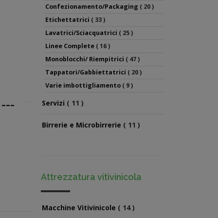
Confezionamento/Packaging
( 20 )
Etichettatrici
( 33 )
Lavatrici/Sciacquatrici
( 25 )
Linee Complete
( 16 )
Monoblocchi/ Riempitrici
( 47 )
Tappatori/Gabbiettatrici
( 20 )
Varie imbottigliamento
( 9 )
 ---
Servizi
( 11 )
Birrerie e Microbirrerie
( 11 )
Attrezzatura vitivinicola
Macchine Vitivinicole
( 14 )