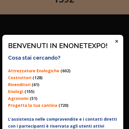
×
BENVENUTI IN ENONETEXPO!
Cosa stai cercando?
Attrezzature Enologiche
(602)
Costruttori
(128)
Rivenditori
(61)
Enologi
(155)
Agronomi
(51)
Progetta la tua cantina
(720)
L’assistenza nelle compravendite e i contatti diretti
con i partecipanti è riservata agli utenti attivi