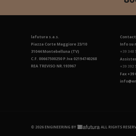
lafutura s.a.s.
Contact
Piazza Corte Maggiore 23/10
Info su 
31044 Montebelluna (TV)
+39 348 
C.F. 00667500250 P.Iva 02194740268
Assiste
REA TREVISO NR.193967
+39 392 
Fax +39 
info@e
© 2026 ENGINEERING BY
ALL RIGHTS RESERV