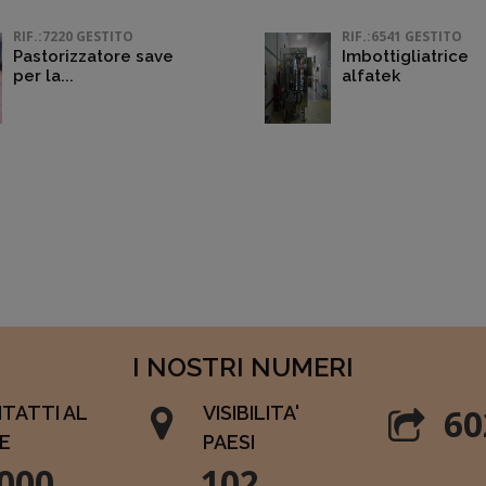
RIF.:7220 GESTITO
RIF.:6541 GESTITO
Pastorizzatore save
Imbottigliatrice
per la...
alfatek
I NOSTRI NUMERI
60
TATTI AL
VISIBILITA'
E
PAESI
000
102