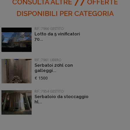
77
CONSULTA ALTRE
OFFERTE
DISPONIBILI PER CATEGORIA
RIF.:7966 GESTITO
Lotto da 5 vinificatori
70...
RIF.:7961 LIBERO
Serbatoi 20hl con
galleggi...
€ 1500
RIF.:7954 GESTITO
Serbatoio da stoccaggio
hl...