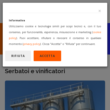
×
Informativa
Utilizziamo cookie e tecnologie simili per scopi tecnici e, con il tuo
SEI UN COSTRUTTORE
O UN RIVENDITORE?
consenso, per funzionalità, esperienza, misurazione e marketing (
cookie
PUBBLICA GRATUITAMENTE
policy
). Puoi accettare, rifiutare o revocare il consenso in qualsiasi
I TUOI MACCHINARI
momento (
privacy policy
). Clicca "Accetta" o "Rifiuta" per continuare.
INIZIA A VENDERE
RIFIUTA
ACCETTA
Serbatoi e vinificatori