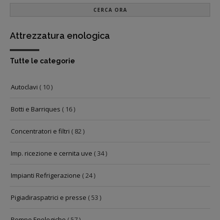
CERCA ORA
Attrezzatura enologica
Tutte le categorie
Autoclavi
( 10 )
Botti e Barriques
( 16 )
Concentratori e filtri
( 82 )
Imp. ricezione e cernita uve
( 34 )
Impianti Refrigerazione
( 24 )
Pigiadiraspatrici e presse
( 53 )
Pompe Enologiche
( 57 )