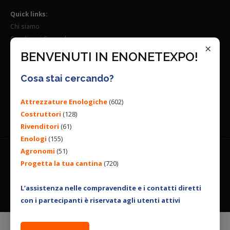
Quick links:
Chi siamo
Condizioni Generali
×
Lavora con noi
BENVENUTI IN ENONETEXPO!
Seguici su:
Cosa stai cercando?
Attrezzature Enologiche
(602)
Costruttori
(128)
Rivenditori
(61)
Enologi
(155)
Agronomi
(51)
Progetta la tua cantina
(720)
© 2026 ENGINEERING BY
ALL RIGHTS RESERVED. |
PRIVACY
POLICY
|
COOKIES POLICY
L’assistenza nelle compravendite e i contatti diretti
con i partecipanti è riservata agli utenti attivi