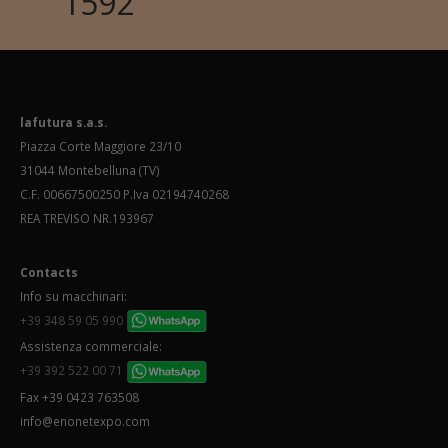
1592
lafutura s.a.s.
Piazza Corte Maggiore 23/10
31044 Montebelluna (TV)
C.F. 00667500250 P.Iva 02194740268
REA TREVISO NR.193967
Contacts
Info su macchinari:
+39 348 59 05 990
Assistenza commerciale:
+39 392 522 00 71
Fax +39 0423 763508
info@enonetexpo.com