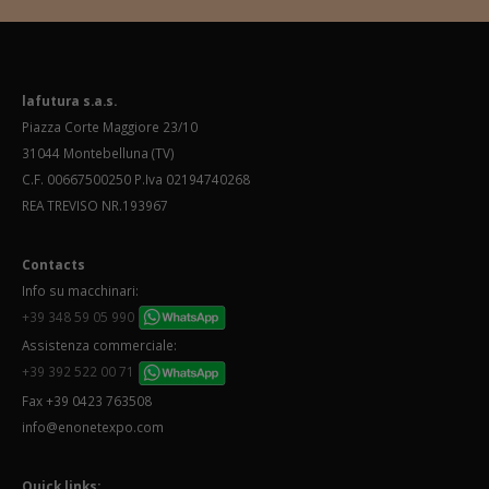
lafutura s.a.s.
Piazza Corte Maggiore 23/10
31044 Montebelluna (TV)
C.F. 00667500250 P.Iva 02194740268
REA TREVISO NR.193967
Contacts
Info su macchinari:
+39 348 59 05 990
Assistenza commerciale:
+39 392 522 00 71
Fax +39 0423 763508
info@enonetexpo.com
Quick links: