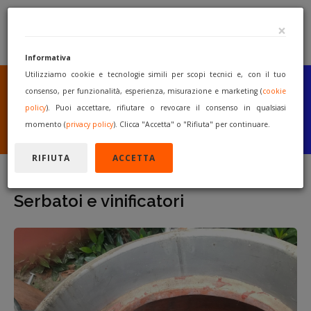
×
Informativa
Utilizziamo cookie e tecnologie simili per scopi tecnici e, con il tuo
SEI UN COSTRUTTORE
O UN RIVENDITORE?
consenso, per funzionalità, esperienza, misurazione e marketing (
cookie
PUBBLICA GRATUITAMENTE
policy
). Puoi accettare, rifiutare o revocare il consenso in qualsiasi
I TUOI MACCHINARI
momento (
privacy policy
). Clicca "Accetta" o "Rifiuta" per continuare.
INIZIA A VENDERE
RIFIUTA
ACCETTA
Serbatoi e vinificatori