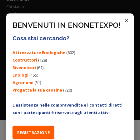
Chi siamo
Condizioni Generali
×
Lavora con noi
BENVENUTI IN ENONETEXPO!
Seguici su:
Cosa stai cercando?
Attrezzature Enologiche
(602)
Costruttori
(128)
Rivenditori
(61)
Enologi
(155)
Agronomi
(51)
Progetta la tua cantina
(720)
© 2026 ENGINEERING BY
ALL RIGHTS RESERVED. |
PRIVACY
POLICY
|
COOKIES POLICY
L’assistenza nelle compravendite e i contatti diretti
con i partecipanti è riservata agli utenti attivi
REGISTRAZIONE