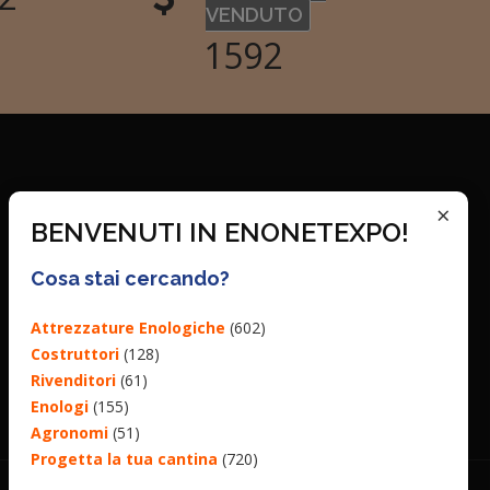
VENDUTO
1592
×
BENVENUTI IN ENONETEXPO!
Cosa stai cercando?
Attrezzature Enologiche
(602)
Costruttori
(128)
Rivenditori
(61)
Enologi
(155)
Agronomi
(51)
Progetta la tua cantina
(720)