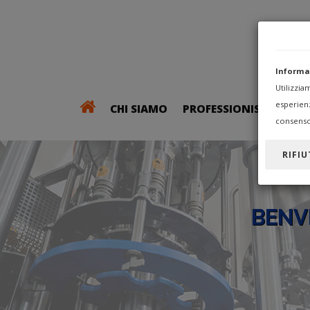
Informa
Utilizzi
esperien
CHI SIAMO
PROFESSIONISTI
consenso
RIFIU
BENV