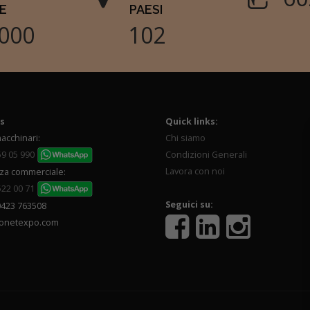
E
PAESI
000
102
s
Quick links:
acchinari:
Chi siamo
59 05 990
Condizioni Generali
Lavora con noi
za commerciale:
522 00 71
Seguici su:
0423 763508
onetexpo.com