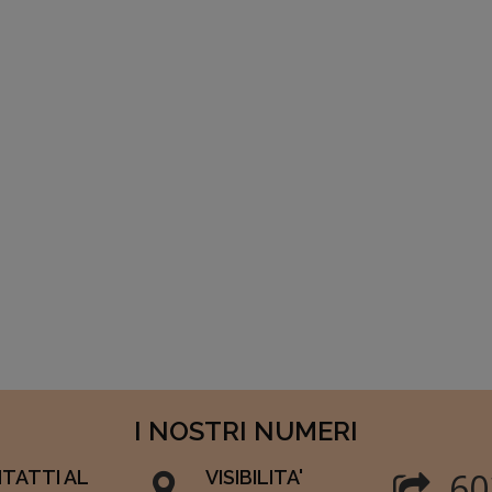
I NOSTRI NUMERI
60
TATTI AL
VISIBILITA'