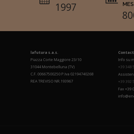
1997
MES
80
lafutura s.a.s.
Contact
Piazza Corte Maggiore 23/10
Info su m
31044 Montebelluna (TV)
+39 348 
C.F. 00667500250 P.Iva 02194740268
Assisten
REA TREVISO NR.193967
+39 392 
Fax +39 
info@en