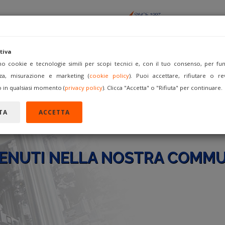
tiva
amo cookie e tecnologie simili per scopi tecnici e, con il tuo consenso, per funz
za, misurazione e marketing (
cookie policy
). Puoi accettare, rifiutare o re
ACQUISTA
VENDI COME
FORUM
REGISTRATI
A
 in qualsiasi momento (
privacy policy
). Clicca "Accetta" o "Rifiuta" per continuare.
TA
ACCETTA
ENUTI NELLA NOSTRA COMMU