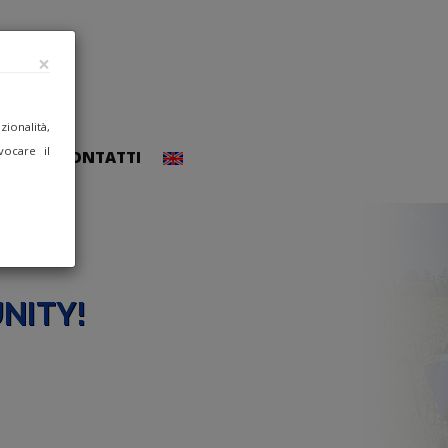
×
ionalità,
vocare il
CCEDI
CONTATTI
NITY!