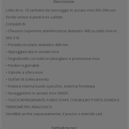
Descrizione
Lotto di nr. 10 serbatoi da stoccaggio in acciaio inox AISI 304 con
fondo conico e piedi inox saldati.
Completi di:
• Chiusino superiore antiritenzione diametro 400 su tetto inox in
AISI 316
• Portella circolare diametro 400 mm
• Appoggiascala in acciaio inox
• Segnalivello con tubo in plexiglass e protezione inox
• Piedini registrabili
• Valvole a sfera inox
• Golfari di sollevamento
• Finitura interna lucido specchio, esterna fiorettata
• Assaggiavino in acciaio inox DIN20
• TASCA REFRIGERANTE A NIDO D’APE CON BULBO PORTA SONDA E
TERMOMETRO ANALOGICO
Vendibili anche separatamente, il prezzo s intende cad.
Dettagli tecnici