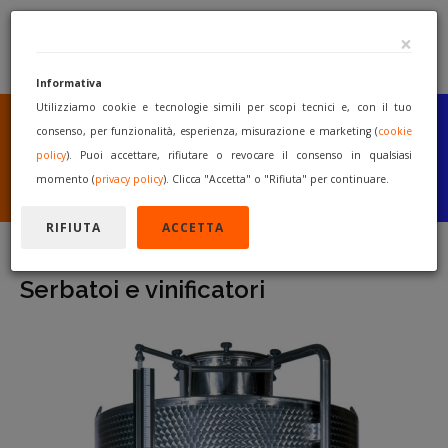
×
Informativa
Utilizziamo cookie e tecnologie simili per scopi tecnici e, con il tuo
SEI UN COSTRUTTORE
O UN RIVENDITORE?
consenso, per funzionalità, esperienza, misurazione e marketing (
cookie
PUBBLICA GRATUITAMENTE
policy
). Puoi accettare, rifiutare o revocare il consenso in qualsiasi
I TUOI MACCHINARI
momento (
privacy policy
). Clicca "Accetta" o "Rifiuta" per continuare.
INIZIA A VENDERE
RIFIUTA
ACCETTA
Serbatoi e vinificatori