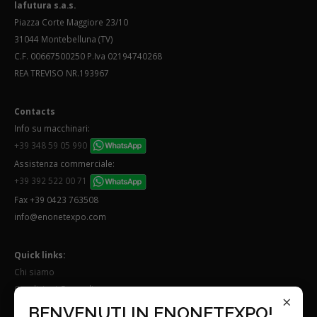
lafutura s.a.s.
Piazza Corte Maggiore 23/10
31044 Montebelluna (TV)
C.F. 00667500250 P.Iva 02194740268
REA TREVISO NR.193967
Contacts
Info su macchinari:
+39 348 59 05 990
Assistenza commerciale:
+39 392 522 00 71
Fax +39 0423 763508
info@enonetexpo.com
Quick links:
Chi siamo
Condizioni Generali
×
Lavora con noi
BENVENUTI IN ENONETEXPO!