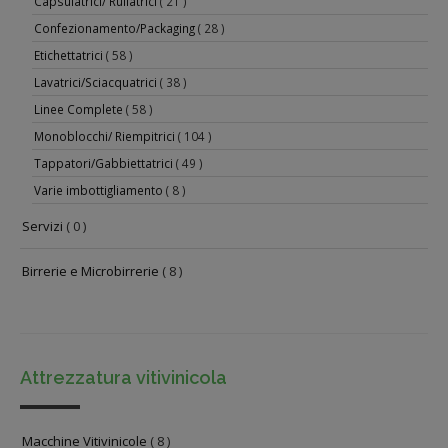
Capsulatrici/ Rullatrici
( 21 )
Confezionamento/Packaging
( 28 )
Etichettatrici
( 58 )
Lavatrici/Sciacquatrici
( 38 )
Linee Complete
( 58 )
Monoblocchi/ Riempitrici
( 104 )
Tappatori/Gabbiettatrici
( 49 )
Varie imbottigliamento
( 8 )
Servizi
( 0 )
Birrerie e Microbirrerie
( 8 )
Attrezzatura vitivinicola
Macchine Vitivinicole
( 8 )