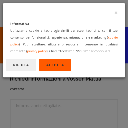
×
Informativa
Utilizziamo cookie e tecnologie simili per scopi tecnici e, con il tuo
SEI UN COSTRUTTORE
O UN RIVENDITORE?
consenso, per funzionalità, esperienza, misurazione e marketing (
cookie
PUBBLICA GRATUITAMENTE
policy
). Puoi accettare, rifiutare o revocare il consenso in qualsiasi
I TUOI MACCHINARI
momento (
privacy policy
). Clicca "Accetta" o "Rifiuta" per continuare.
INIZIA A VENDERE
RIFIUTA
ACCETTA
Richiedi informazioni a Vossen Mattia
contatta