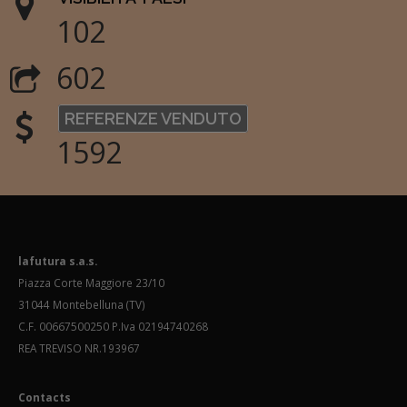
102
602
REFERENZE VENDUTO
1592
lafutura s.a.s.
Piazza Corte Maggiore 23/10
31044 Montebelluna (TV)
C.F. 00667500250 P.Iva 02194740268
REA TREVISO NR.193967
Contacts