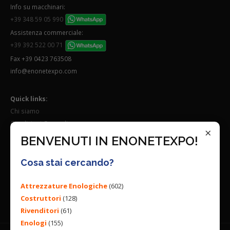
Info su macchinari:
+39 348 59 05 990
Assistenza commerciale:
+39 392 522 00 71
Fax +39 0423 763508
info@enonetexpo.com
Quick links:
Chi siamo
Condizioni Generali
×
Lavora con noi
BENVENUTI IN ENONETEXPO!
Seguici su:
Cosa stai cercando?
Attrezzature Enologiche
(602)
Costruttori
(128)
Rivenditori
(61)
Enologi
(155)